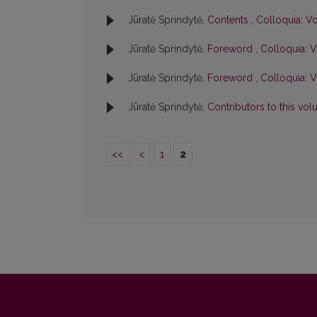
Jūratė Sprindytė,
Contents
,
Colloquia: Vo
Jūratė Sprindytė,
Foreword
,
Colloquia: V
Jūratė Sprindytė,
Foreword
,
Colloquia: V
Jūratė Sprindytė,
Contributors to this vo
<<
<
1
2