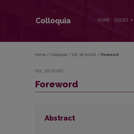
Foreword
Colloquia
HOME
ISSUES
Home
/
Colloquia
/
Vol. 36 (2016)
/
Foreword
Vol. 36 (2016)
Foreword
Abstract
-