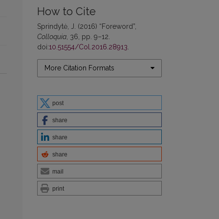
How to Cite
Sprindytė, J. (2016) “Foreword”,
Colloquia
, 36, pp. 9–12.
doi:
10.51554/Col.2016.28913
.
More Citation Formats
post
share
share
share
mail
print