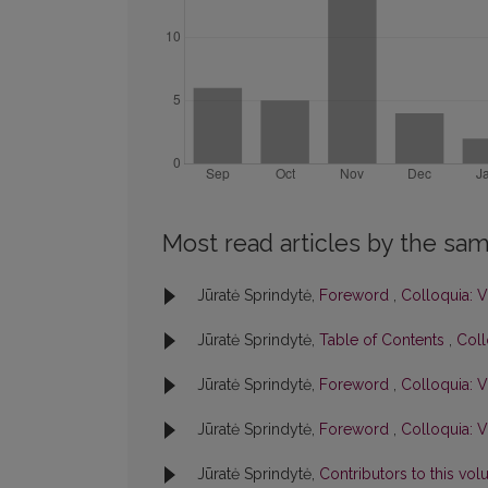
Most read articles by the sam
Jūratė Sprindytė,
Foreword
,
Colloquia: V
Jūratė Sprindytė,
Table of Contents
,
Coll
Jūratė Sprindytė,
Foreword
,
Colloquia: V
Jūratė Sprindytė,
Foreword
,
Colloquia: V
Jūratė Sprindytė,
Contributors to this vo