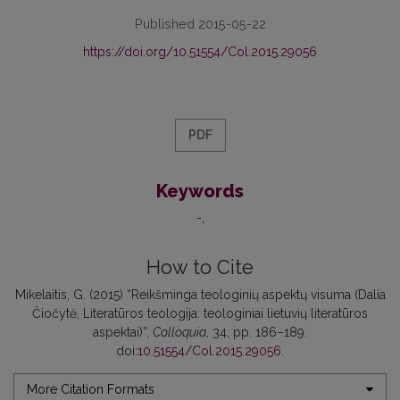
Published 2015-05-22
https://doi.org/10.51554/Col.2015.29056
PDF
Keywords
-
How to Cite
Mikelaitis, G. (2015) “Reikšminga teologinių aspektų visuma (Dalia
Čiočytė, Literatūros teologija: teologiniai lietuvių literatūros
aspektai)”,
Colloquia
, 34, pp. 186–189.
doi:
10.51554/Col.2015.29056
.
More Citation Formats