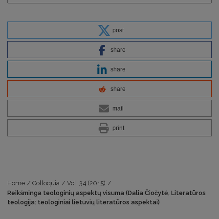
post
share
share
share
mail
print
Home
/
Colloquia
/
Vol. 34 (2015)
/
Reikšminga teologinių aspektų visuma (Dalia Čiočytė, Literatūros
teologija: teologiniai lietuvių literatūros aspektai)