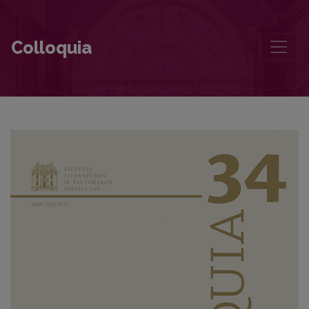
Reikšminga teologinių aspektų visuma (Dalia Čiočytė, Literatūros teolo
Colloquia