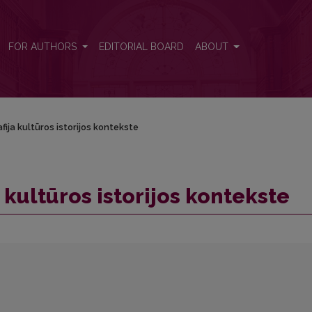
FOR AUTHORS
EDITORIAL BOARD
ABOUT
fija kultūros istorijos kontekste
 kultūros istorijos kontekste