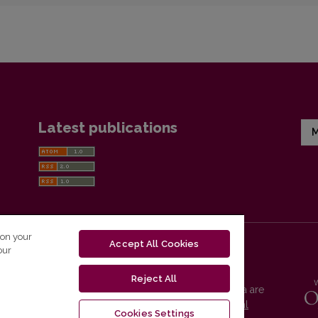
Latest publications
M
 on your
Accept All Cookies
our
Reject All
Vilnius University Press platform and metadata are
distributed by
Creative Commons International
Cookies Settings