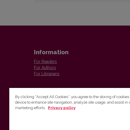
Information
For Readers
For Authors
For Librarians
By clicking “Accept All Cookies”, you agree to the storing of cookies
device to enhance site navigation, analyze site usage, and assist in 
marketing efforts.
Privacy policy
Institute of Lithuanian Literature and Folklore
Antakalnio 6, LT–10308, Vilnius, Lithuania
Email address:
colloquia@llti.lt