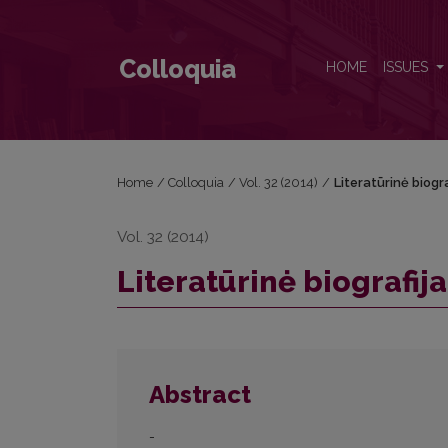
Literatūrinė biografija kultūros istorijos kontekste
Colloquia
HOME
ISSUES
Home
/
Colloquia
/
Vol. 32 (2014)
/
Literatūrinė biogra
Vol. 32 (2014)
Literatūrinė biografija
Abstract
-