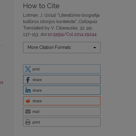
How to Cite
Lotman, J. (2014) “Literatūrinė biografija
kultūros istorijos kontekste”,
Colloquia
.
Translated by V. Cibarauskė, 32, pp.
137–153. doi:
10.51554/Col.2014.29244
.
More Citation Formats
post
share
os
share
share
mail
print