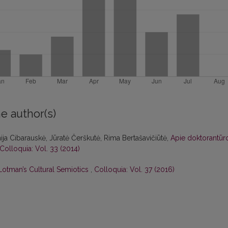
e author(s)
nija Cibarauskė, Jūratė Čerškutė, Rima Bertašavičiūtė,
Apie doktorantūr
Colloquia: Vol. 33 (2014)
Lotman’s Cultural Semiotics
,
Colloquia: Vol. 37 (2016)