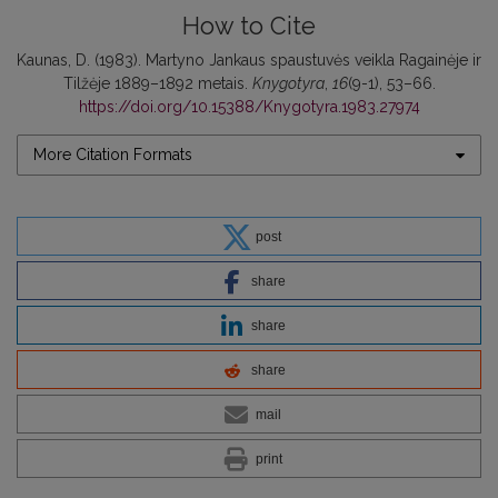
How to Cite
Kaunas, D. (1983). Martyno Jankaus spaustuvės veikla Ragainėje ir
Tilžėje 1889–1892 metais.
Knygotyra
,
16
(9-1), 53–66.
https://doi.org/10.15388/Knygotyra.1983.27974
More Citation Formats
post
share
share
share
mail
print