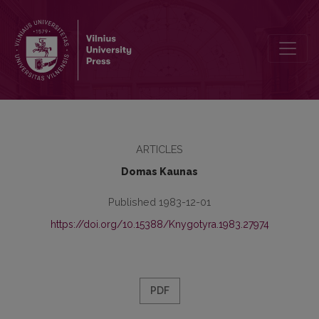
Martyno Jankaus spaustuvės veikla Ragainėje ir Tilžėje 1889–1892 
ARTICLES
Domas Kaunas
Published 1983-12-01
https://doi.org/10.15388/Knygotyra.1983.27974
PDF