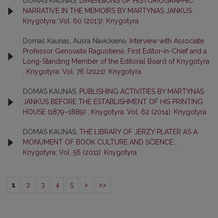
DOMAS KAUNAS,
DIMENSIONS OF HISTORIOGRAPHIC
NARRATIVE IN THE MEMOIRS BY MARTYNAS JANKUS
,
Knygotyra: Vol. 60 (2013): Knygotyra
Domas Kaunas, Aušra Navickienė,
Interview with Associate
Professor Genovaitė Raguotienė, First Editor-in-Chief and a
Long-Standing Member of the Editorial Board of Knygotyra
,
Knygotyra: Vol. 76 (2021): Knygotyra
DOMAS KAUNAS,
PUBLISHING ACTIVITIES BY MARTYNAS
JANKUS BEFORE THE ESTABLISHMENT OF HIS PRINTING
HOUSE (1879–1889)
,
Knygotyra: Vol. 62 (2014): Knygotyra
DOMAS KAUNAS,
THE LIBRARY OF JERZY PLATER AS A
MONUMENT OF BOOK CULTURE AND SCIENCE
,
Knygotyra: Vol. 56 (2011): Knygotyra
1
2
3
4
5
>
>>