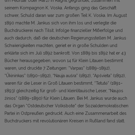
(im Februar oder März) in Ragnit gegründet, zusammen mit
seinem Kompagnon K. Voska. Anfangs ging das Geschäft
schwer, Schuld daran war zum großen Teil K. Voska. Im August
1890 machte M. Jankus sich von ihm los und verlegte die
Buchdruckerei nach Tilsit. Infolge finanzieller Mißerfolge und
auch dadurch, daß die deutschen Regierungsstellen M. Jankus
Schwierigkeiten machten, geriet er in große Schulden und
erklärte sich im Juli 1892 bankrott. Von 1889 bis 1892 hat er 43
Bücher herausgegeben, wovon 14 für Klein Litauen bestimmt
waren, und druckte 7 Zeitungen: “Varpas” (1889–1892),
“Ūkininkas” (1890–1892), “Nauja aušra” (1892), “Apšvieta” (1892),
waren für die Leser in Groß Litauen bestimmt, “Tetutė” (1891–
1893) gleichzeitig für groß- und kleinlitauische Leser, “Naujos
žinios” (1889–1890) für Klein Litauen. Bei M. Jankus wurde auch
das Organ “Ostdeutscher Volksbote” der Sozialdemokratischen
Partei in Ostpreußen gedruckt. Auch eine Zusammenarbeit des
Buchdruckers mit revolutionären Kreisen in Rußland fand statt.