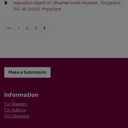
exposition object of Lithuanian book museum
,
Knygotyra:
Vol. 40 (2003): Knygotyra
<<
<
5
6
7
Make a Submission
Information
For Readers
For Authors
For Librarians