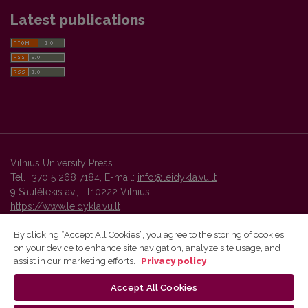
Latest publications
Vilnius University Press
Tel. +370 5 268 7184, E-mail:
info@leidykla.vu.lt
9 Saulėtekis av., LT10222 Vilnius
https://www.leidykla.vu.lt
By clicking “Accept All Cookies”, you agree to the storing of cookies
on your device to enhance site navigation, analyze site usage, and
Vilnius University Press platform and metadata are distributed by
assist in our marketing efforts.
Privacy policy
Creative Commons International License
.
Accept All Cookies