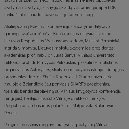
savitumus LDK, to meto institucines ir asmenines bibliotekas,
skaitymą ir skaitytojus, knygų sklaidą visuomenėje, apie LDK
rankraštinį ir spaudos paveldą ir jo komunikaciją.
Atsiliepdami į kvietimą, konferencijos atidaryme dalyvavo
garbingi svečiai ir rėmėjai. Konferencijos dalyvius sveikino
Lietuvos Respublikos Vyriausybės vadovė, Ministrė Pirmininkė
Ingrida Šimonytė, Lietuvos mokslų akademijos prezidentas
akademikas prof. habil. dr. Juras Banys, Vilniaus universiteto
rektorius prof. dr. Rimvydas Petrauskas, pasaulinės mokslinės
organizacijos Autorystės, skaitymo ir leidybos istorijos draugijos
prezidentas doc. dr. Shefas Rogersas iš Otago universiteto
Naujojoje Zelandijoje (jau penktasis SHARP’o prezidentas,
tęsiantis bendradarbiavimą su Vilniaus knygotyros konferencijų
rengėjais), Lenkijos instituto Vilniuje direktorė, Lenkijos
Respublikos ambasados patarėja dr. Małgorzata Stafanowicz-
Pecela.
Proginis mokslinis renginys pratęsė tarpdalykinių Vilniaus