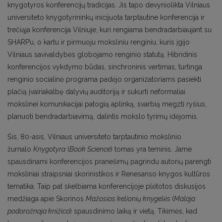
knygotyros konferencijų tradicijas. Jis tapo devyniolikta Vilniaus
universiteto knygotyrininkų inicijuota tarptautine konferencija ir
trečiąja konferencija Vilniuje, kuri rengiama bendradarbiaujant su
SHARP’u, o kartu ir pirmuoju moksliniu renginiu, kuris įgijo
Vilniaus savivaldybės globojamo renginio statutą. Hibridinis
konferencijos vykdymo būdas, sinchroninis vertimas, turtinga
renginio socialinė programa padėjo organizatoriams pasiekti
plačią įvairiakalbę dalyvių auditoriją ir sukurti neformaliai
mokslinei komunikacijai patogią aplinką, svarbią megzti ryšius,
planuoti bendradarbiavimą, dalintis mokslo tyrimų idėjomis.
Šis, 80-asis, Vilniaus universiteto tarptautinio mokslinio
žurnalo
Knygotyra
(
Book Science
) tomas yra teminis. Jame
spausdinami konferencijos pranešimų pagrindu autorių parengti
moksliniai straipsniai skorinistikos ir Renesanso knygos kultūros
tematika. Taip pat skelbiama konferencijoje plėtotos diskusijos
medžiaga apie Skorinos
Mažosios kelionių knygelės
(
Malaja
podorožnaja knižica
) spausdinimo laiką ir vietą. Tikimės, kad