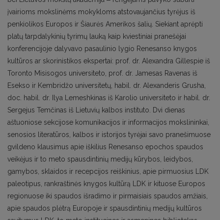
įvairioms mokslinėms mokykloms atstovaujančius tyrėjus iš
penkiolikos Europos ir Šiaurės Amerikos šalių. Siekiant aprėpti
platų tarpdalykinių tyrimų lauką kaip kviestiniai pranešėjai
konferencijoje dalyvavo pasaulinio lygio Renesanso knygos
kultūros ar skorinistikos ekspertai: prof. dr. Alexandra Gillespie iš
Toronto Misisogos universiteto, prof. dr. Jamesas Ravenas iš
Esekso ir Kembridžo universitetų, habil. dr. Alexanderis Grusha,
doc. habil. dr. Ilya Lemeshkinas iš Karolio universiteto ir habil. dr.
Sergejus Temčinas iš Lietuvių kalbos instituto. Dvi dienas
aštuoniose sekcijose komunikacijos ir informacijos mokslininkai,
senosios literatūros, kalbos ir istorijos tyrėjai savo pranešimuose
gvildeno klausimus apie iškilius Renesanso epochos spaudos
veikėjus ir to meto spausdintinių medijų kūrybos, leidybos,
gamybos, sklaidos ir recepcijos reiškinius, apie pirmuosius LDK
paleotipus, rankraštinės knygos kultūrą LDK ir kituose Europos
regionuose iki spaudos išradimo ir pirmaisiais spaudos amžiais,
apie spaudos plėtrą Europoje ir spausdintinių medijų kultūros