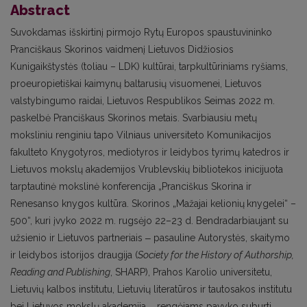
Abstract
Suvokdamas išskirtinį pirmojo Rytų Europos spaustuvininko
Pranciškaus Skorinos vaidmenį Lietuvos Didžiosios
Kunigaikštystės (toliau – LDK) kultūrai, tarpkultūriniams ryšiams,
proeuropietiškai kaimynų baltarusių visuomenei, Lietuvos
valstybingumo raidai, Lietuvos Respublikos Seimas 2022 m.
paskelbė Pranciškaus Skorinos metais. Svarbiausiu metų
moksliniu renginiu tapo Vilniaus universiteto Komunikacijos
fakulteto Knygotyros, mediotyros ir leidybos tyrimų katedros ir
Lietuvos mokslų akademijos Vrublevskių bibliotekos inicijuota
tarptautinė mokslinė konferencija „Pranciškus Skorina ir
Renesanso knygos kultūra. Skorinos „Mažajai kelionių
knygelei“ –
500“, kuri įvyko 2022 m. rugsėjo 22–23 d. Bendradarbiaujant su
užsienio ir Lietuvos partneriais ‒ pasauline Autorystės, skaitymo
ir leidybos istorijos draugija (
Society for the History of Authorship,
Reading and Publishing
, SHARP), Prahos Karolio universitetu,
Lietuvių kalbos institutu, Lietuvių literatūros ir tautosakos institutu
bei Lietuvos mokslų akademija ‒ rengėjams pavyko suburti