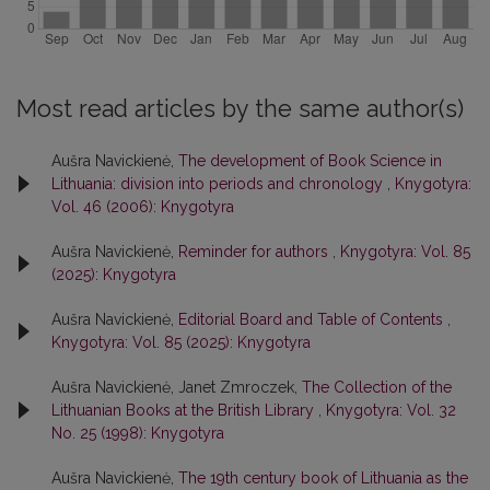
Most read articles by the same author(s)
Aušra Navickienė,
The development of Book Science in
Lithuania: division into periods and chronology
,
Knygotyra:
Vol. 46 (2006): Knygotyra
Aušra Navickienė,
Reminder for authors
,
Knygotyra: Vol. 85
(2025): Knygotyra
Aušra Navickienė,
Editorial Board and Table of Contents
,
Knygotyra: Vol. 85 (2025): Knygotyra
Aušra Navickienė, Janet Zmroczek,
The Collection of the
Lithuanian Books at the British Library
,
Knygotyra: Vol. 32
No. 25 (1998): Knygotyra
Aušra Navickienė,
The 19th century book of Lithuania as the