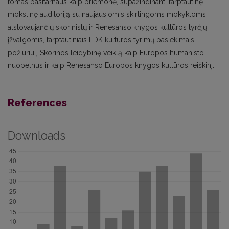
tomas pasitarnaus kaip priemonė, supažindinanti tarptautinę
mokslinę auditoriją su naujausiomis skirtingoms mokykloms
atstovaujančių skorinistų ir Renesanso knygos kultūros tyrėjų
įžvalgomis, tarptautiniais LDK kultūros tyrimų pasiekimais,
požiūriu į Skorinos leidybinę veiklą kaip Europos humanisto
nuopelnus ir kaip Renesanso Europos knygos kultūros reiškinį.
References
Downloads