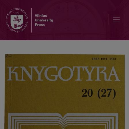
Senosios Vilniaus universiteto astronomijos observatorijos bibliotekos