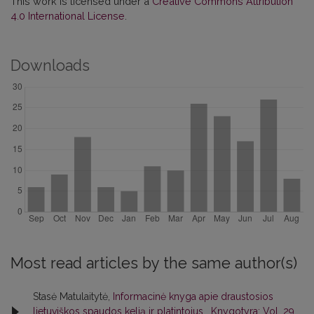
This work is licensed under a
Creative Commons Attribution
4.0 International License
.
Downloads
Most read articles by the same author(s)
Stasė Matulaitytė,
Informacinė knyga apie draustosios
lietuviškos spaudos kelią ir platintojus
,
Knygotyra: Vol. 29