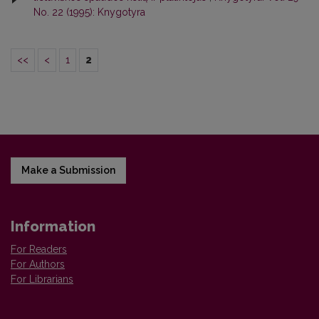
No. 22 (1995): Knygotyra
<<
<
1
2
Make a Submission
Information
For Readers
For Authors
For Librarians