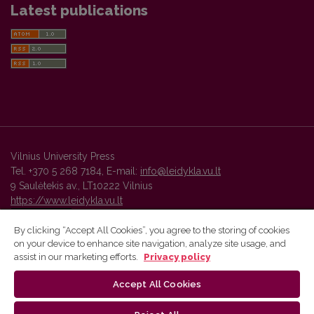
Latest publications
Vilnius University Press
Tel. +370 5 268 7184, E-mail:
info@leidykla.vu.lt
9 Saulėtekis av., LT10222 Vilnius
https://www.leidykla.vu.lt
By clicking “Accept All Cookies”, you agree to the storing of cookies
on your device to enhance site navigation, analyze site usage, and
Vilnius University Press platform and metadata are distributed by
assist in our marketing efforts.
Privacy policy
Creative Commons International License
.
Accept All Cookies