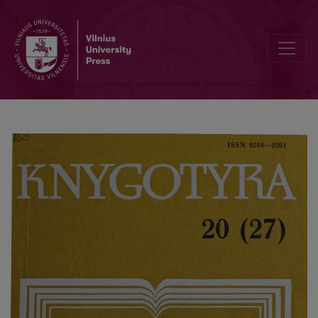
"Lietuviškoji enciklopedija"ir "Žymesnybių žodynas": leidimo prob