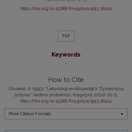
https://doi.org/10.15388/Knygotyra.1993.36504
PDF
Keywords
-
How to Cite
Glosienė, A. (1993). "Lietuviškoji enciklopedija"ir "Žymesnybių
žodynas": leidimo problemos.
Knygotyra
,
27
(20), 61-71.
https://doi.org/10.15388/Knygotyra.1993.36504
More Citation Formats