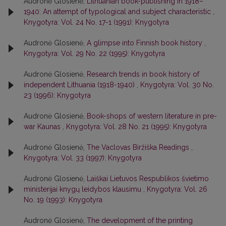
Audronė Glosienė,
Lithuanian book-publishing in 1918–
1940: An attempt of typological and subject characteristic
,
Knygotyra: Vol. 24 No. 17-1 (1991): Knygotyra
Audronė Glosienė,
A glimpse into Finnish book history
,
Knygotyra: Vol. 29 No. 22 (1995): Knygotyra
Audronė Glosienė,
Research trends in book history of
independent Lithuania (1918-1940)
,
Knygotyra: Vol. 30 No.
23 (1996): Knygotyra
Audronė Glosienė,
Book-shops of western literature in pre-
war Kaunas
,
Knygotyra: Vol. 28 No. 21 (1995): Knygotyra
Audronė Glosienė,
The Vaclovas Biržiška Readings
,
Knygotyra: Vol. 33 (1997): Knygotyra
Audronė Glosienė,
Laiškai Lietuvos Respublikos švietimo
ministerijai knygų leidybos klausimu
,
Knygotyra: Vol. 26
No. 19 (1993): Knygotyra
Audronė Glosienė,
The development of the printing