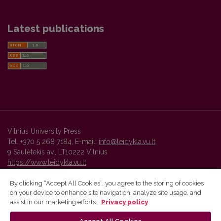
Latest publications
Vilnius University Press
Tel. +370 5 268 7184, E-mail:
info@leidykla.vu.lt
9 Saulėtekis av., LT10222 Vilnius
https://www.leidykla.vu.lt
By clicking “Accept All Cookies”, you agree to the storing of cookies
on your device to enhance site navigation, analyze site usage, and
Vilnius University Press platform and metadata are distributed by
assist in our marketing efforts.
Privacy policy
Creative Commons International License
.