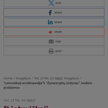
post
share
share
share
mail
print
Home
/
Knygotyra
/
Vol. 27 No. 20 (1993): Knygotyra
/
"Lietuviškoji enciklopedija"ir "Žymesnybių žodynas": leidimo
problemos
Vol. 27 No. 20 (1993)