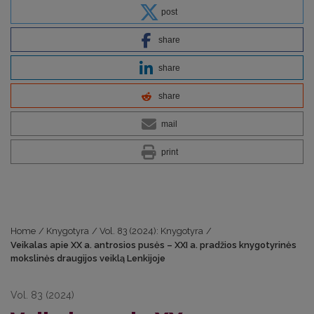
post
share
share
share
mail
print
Home
/
Knygotyra
/
Vol. 83 (2024): Knygotyra
/
Veikalas apie XX a. antrosios pusės – XXI a. pradžios knygotyrinės
mokslinės draugijos veiklą Lenkijoje
Vol. 83 (2024)