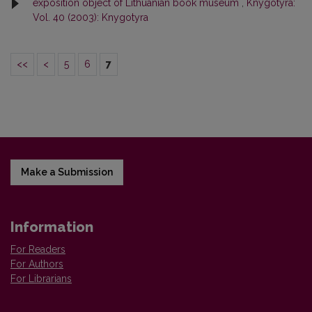
exposition object of Lithuanian book museum
,
Knygotyra:
Vol. 40 (2003): Knygotyra
<<
<
5
6
7
Make a Submission
Information
For Readers
For Authors
For Librarians