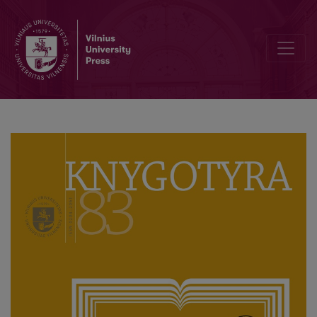
Veikalas apie XX a. antrosios pusės – XXI a. pradžios knygotyrinės 