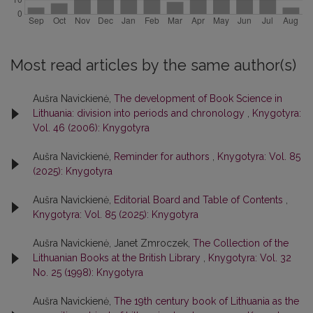
Most read articles by the same author(s)
Aušra Navickienė,
The development of Book Science in
Lithuania: division into periods and chronology
,
Knygotyra:
Vol. 46 (2006): Knygotyra
Aušra Navickienė,
Reminder for authors
,
Knygotyra: Vol. 85
(2025): Knygotyra
Aušra Navickienė,
Editorial Board and Table of Contents
,
Knygotyra: Vol. 85 (2025): Knygotyra
Aušra Navickienė, Janet Zmroczek,
The Collection of the
Lithuanian Books at the British Library
,
Knygotyra: Vol. 32
No. 25 (1998): Knygotyra
Aušra Navickienė,
The 19th century book of Lithuania as the