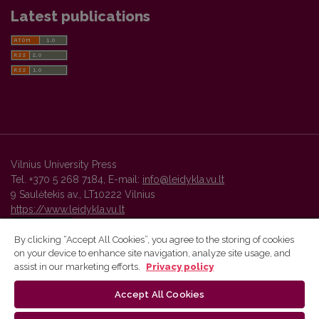
Latest publications
Vilnius University Press
Tel. +370 5 268 7184, E-mail:
info@leidykla.vu.lt
9 Saulėtekis av., LT10222 Vilnius
https://www.leidykla.vu.lt
By clicking “Accept All Cookies”, you agree to the storing of cookies
on your device to enhance site navigation, analyze site usage, and
Vilnius University Press platform and metadata are distributed by
assist in our marketing efforts.
Privacy policy
Creative Commons International License
.
Accept All Cookies