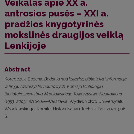
Veikalas apie XX a.
antrosios pusės – XXI a.
pradžios knygotyrinės
mokslinės draugijos veiklą
Lenkijoje
Abstract
Koredczuk, Bożena.
Badania nad książką, biblioteką i informacją
w kręgu towarzystw naukowych. Komisja Bibliologii i
Bibliotekoznawstwa Wrocławskiego Towarzystwa Naukowego
(1953‒2003)
. Wrocław-Warszawa: Wydawnictwo Uniwersytetu
Wrocławskiego; Komitet Historii Nauki i Techniki Pan, 2021. 506
S.