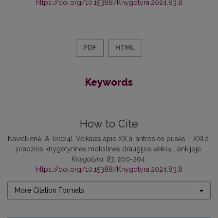
https://doi.org/10.15388/Knygotyra.2024.83.8
PDF
HTML
Keywords
-
How to Cite
Navickienė, A. (2024). Veikalas apie XX a. antrosios pusės – XXI a.
pradžios knygotyrinės mokslinės draugijos veiklą Lenkijoje.
Knygotyra
,
83
, 200-204.
https://doi.org/10.15388/Knygotyra.2024.83.8
More Citation Formats