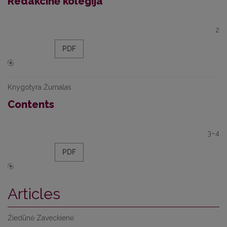
Redakcinė kolegija
2
PDF
Knygotyra Žurnalas
Contents
3–4
PDF
Articles
Žiedūnė Zaveckienė