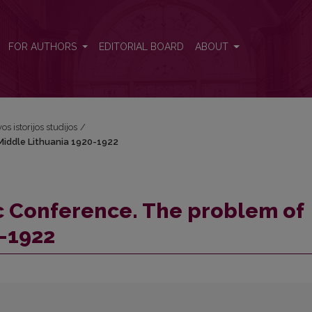
 Middle Lithuania 1920-1922
FOR AUTHORS
EDITORIAL BOARD
ABOUT
os istorijos studijos
/
 Middle Lithuania 1920-1922
ic Conference. The problem of
0-1922