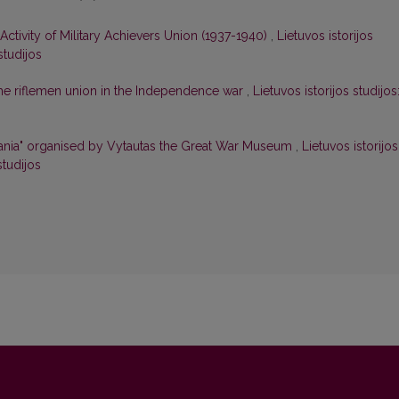
ctivity of Military Achievers Union (1937-1940)
,
Lietuvos istorijos
studijos
he riflemen union in the Independence war
,
Lietuvos istorijos studijos
uania" organised by Vytautas the Great War Museum
,
Lietuvos istorijos
studijos