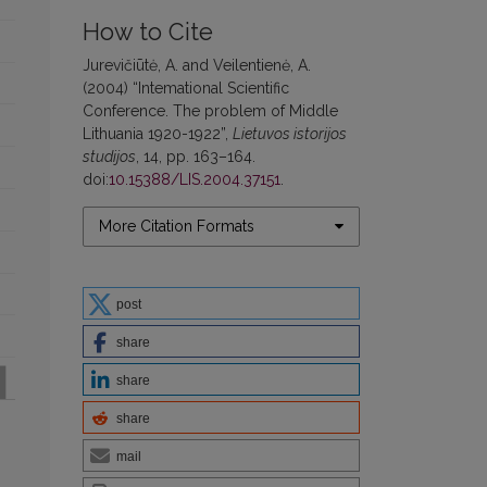
How to Cite
Jurevičiūtė, A. and Veilentienė, A.
(2004) “Intemational Scientific
Conference. The problem of Middle
Lithuania 1920-1922”,
Lietuvos istorijos
studijos
, 14, pp. 163–164.
doi:
10.15388/LIS.2004.37151
.
More Citation Formats
post
share
share
share
mail