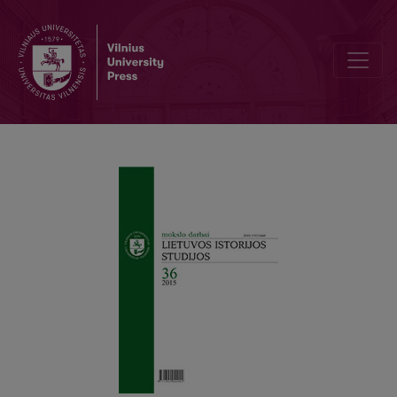
Jaunojo sovietologo virtuvė