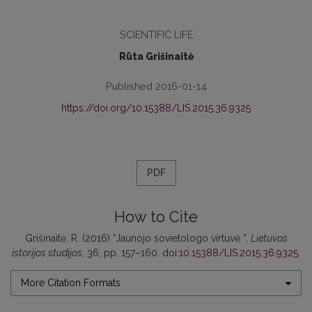
SCIENTIFIC LIFE
Rūta Grišinaitė
Published 2016-01-14
https://doi.org/10.15388/LIS.2015.36.9325
PDF
How to Cite
Grišinaitė, R. (2016) “Jaunojo sovietologo virtuvė ”,
Lietuvos
istorijos studijos
, 36, pp. 157–160. doi:
10.15388/LIS.2015.36.9325
.
More Citation Formats