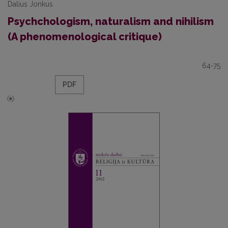
Dalius Jonkus
Psychchologism, naturalism and nihilism
(A phenomenological critique)
64-75
PDF