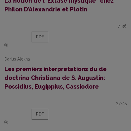
La notion de l”Extase mystique” chez
Philon D’Alexandrie et Plotin
7-36
PDF
Darius Alekna
Les premièrs interpretations du de
doctrina Christiana de S. Augustin:
Possidius, Eugippius, Cassiodore
37-45
PDF