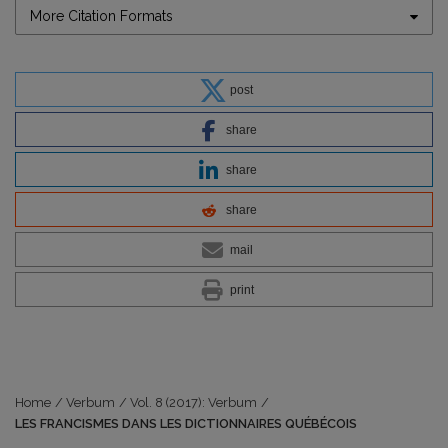
More Citation Formats
post
share
share
share
mail
print
Home
/
Verbum
/
Vol. 8 (2017): Verbum
/
LES FRANCISMES DANS LES DICTIONNAIRES QUÉBÉCOIS