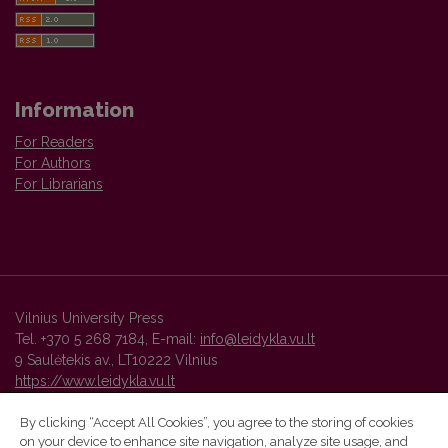
Information
For Readers
For Authors
For Librarians
Vilnius University Press
Tel. +370 5 268 7184, E-mail:
info@leidykla.vu.lt
9 Saulėtekis av., LT10222 Vilnius
https://www.leidykla.vu.lt
By clicking “Accept All Cookies”, you agree to the storing of cookies
on your device to enhance site navigation, analyze site usage, and