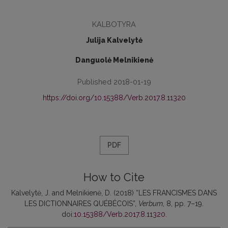
KALBOTYRA
Julija Kalvelytė
Danguolė Melnikienė
Published 2018-01-19
https://doi.org/10.15388/Verb.2017.8.11320
PDF
How to Cite
Kalvelytė, J. and Melnikienė, D. (2018) “LES FRANCISMES DANS
LES DICTIONNAIRES QUÉBÉCOIS”,
Verbum
, 8, pp. 7–19.
doi:
10.15388/Verb.2017.8.11320
.