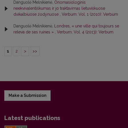
Danguolė Melnikienė,
Onomasiologinis
neekvivalentiškumas ir jo traktavimas lietuviškuose
dvikalbiuose žodynuose
,
Verbum: Vol. 1 (2010): Verbum
Danguolė Melnikienė,
Londres, « une ville qui toujours se
releva de ses ruines »
,
Verbum: Vol. 4 (2013): Verbum
1
2
>
>>
Make a Submission
Latest publications