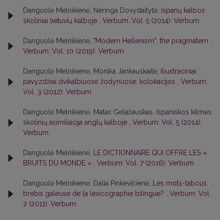
Danguolė Melnikienė, Neringa Dovydaitytė,
Ispanų kalbos
skoliniai lietuvių kalboje
,
Verbum: Vol. 5 (2014): Verbum
Danguolė Melnikienė,
"Modern Hellenism": the pragmatem
,
Verbum: Vol. 10 (2019): Verbum
Danguolė Melnikienė, Monika Jankauskaitė,
Iliustraciniai
pavyzdžiai dvikalbiuose žodynuose: kolokacijos
,
Verbum:
Vol. 3 (2012): Verbum
Danguolė Melnikienė, Matas Gelažauskas,
Ispaniškos kilmės
skolinių asimiliacija anglų kalboje
,
Verbum: Vol. 5 (2014):
Verbum
Danguolė Melnikienė,
LE DICTIONNAIRE QUI OFFRE LES «
BRUITS DU MONDE »
,
Verbum: Vol. 7 (2016): Verbum
Danguolė Melnikienė, Dalia Pinkevičienė,
Les mots-tabous:
brebis galeuse de la lexicographie bilingue?
,
Verbum: Vol.
2 (2011): Verbum