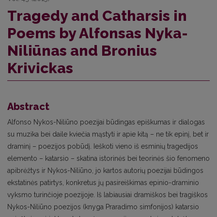
Tragedy and Catharsis in
Poems by Alfonsas Nyka-
Niliūnas and Bronius
Krivickas
Abstract
Alfonso Nykos-Niliūno poezijai būdingas epiškumas ir dialogas
su muzika bei daile kviečia mąstyti ir apie kitą – ne tik epinį, bet ir
draminį – poezijos pobūdį. Ieškoti vieno iš esminių tragedijos
elemento – katarsio – skatina istorinės bei teorinės šio fenomeno
apibrėžtys ir Nykos-Niliūno, jo kartos autorių poezijai būdingos
ekstatinės patirtys, konkretus jų pasireiškimas epinio-draminio
vyksmo turinčioje poezijoje. Iš labiausiai dramiškos bei tragiškos
Nykos-Niliūno poezijos (knyga Praradimo simfonijos) katarsio