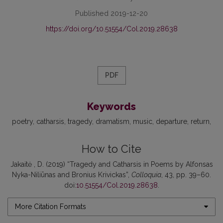
Published 2019-12-20
https://doi.org/10.51554/Col.2019.28638
PDF
Keywords
poetry
catharsis
tragedy
dramatism
music
departure
return
How to Cite
Jakaitė , D. (2019) “Tragedy and Catharsis in Poems by Alfonsas
Nyka-Niliūnas and Bronius Krivickas”,
Colloquia
, 43, pp. 39–60.
doi:
10.51554/Col.2019.28638
.
More Citation Formats