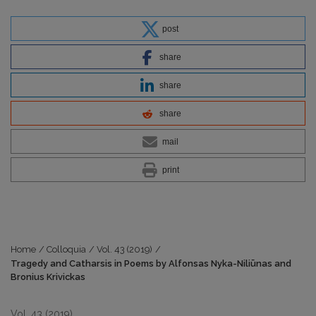
post
share
share
share
mail
print
Home
/
Colloquia
/
Vol. 43 (2019)
/
Tragedy and Catharsis in Poems by Alfonsas Nyka-Niliūnas and
Bronius Krivickas
Vol. 43 (2019)