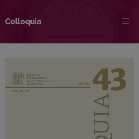
Tragedy and Catharsis in Poems by Alfonsas Nyka-Niliūnas and Bro
Colloquia