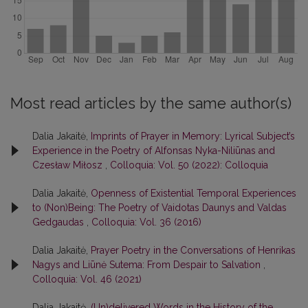
Most read articles by the same author(s)
Dalia Jakaitė,
Imprints of Prayer in Memory: Lyrical Subject’s
Experience in the Poetry of Alfonsas Nyka-Niliūnas and
Czesław Miłosz
,
Colloquia: Vol. 50 (2022): Colloquia
Dalia Jakaitė,
Openness of Existential Temporal Experiences
to (Non)Being: The Poetry of Vaidotas Daunys and Valdas
Gedgaudas
,
Colloquia: Vol. 36 (2016)
Dalia Jakaitė,
Prayer Poetry in the Conversations of Henrikas
Nagys and Liūnė Sutema: From Despair to Salvation
,
Colloquia: Vol. 46 (2021)
Dalia Jakaitė,
(Un)delivered Words in the History of the