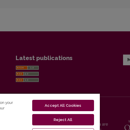
Latest publications
M
 on your
Accept All Cookies
our
Reject All
Vilnius University Press platform and metadata are