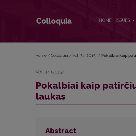
Pokalbiai kaip patirčių atverties ir prasmių kūrimo l
Colloquia
HOME
ISSUES
Home
/
Colloquia
/
Vol. 34 (2015)
/
Pokalbiai kaip pat
Vol. 34 (2015)
Pokalbiai kaip patirči
laukas
Abstract