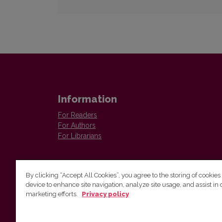
Information
For Readers
For Authors
For Librarians
By clicking “Accept All Cookies”, you agree to the storing of cookies
device to enhance site navigation, analyze site usage, and assist in 
marketing efforts.
Privacy policy
Institute of Lithuanian Literature and Folklore
Antakalnio 6, LT–10308, Vilnius, Lithuania
Email address:
colloquia@llti.lt