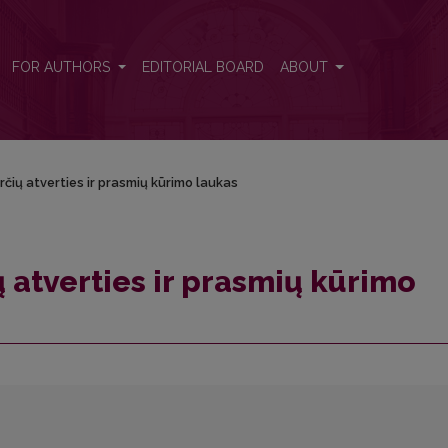
aukas
FOR AUTHORS
EDITORIAL BOARD
ABOUT
irčių atverties ir prasmių kūrimo laukas
ų atverties ir prasmių kūrimo