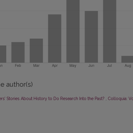
e author(s)
’ Stories About History to Do Research Into the Past?
,
Colloquia: Vo