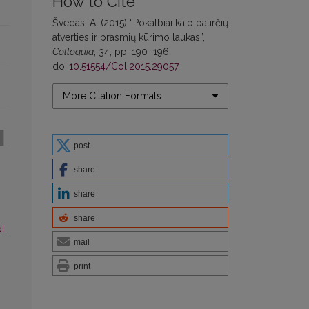
How to Cite
Švedas, A. (2015) “Pokalbiai kaip patirčių
atverties ir prasmių kūrimo laukas”,
Colloquia
, 34, pp. 190–196.
doi:
10.51554/Col.2015.29057
.
More Citation Formats
post
share
share
share
l.
mail
print