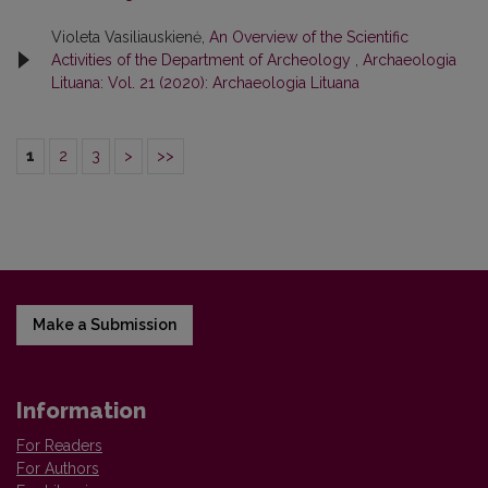
Violeta Vasiliauskienė,
An Overview of the Scientific
Activities of the Department of Archeology
,
Archaeologia
Lituana: Vol. 21 (2020): Archaeologia Lituana
1
2
3
>
>>
Make a Submission
Information
For Readers
For Authors