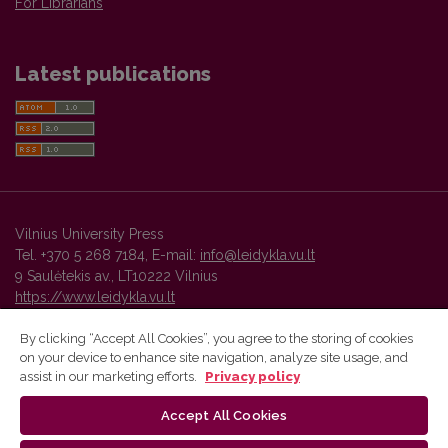
For Librarians
Latest publications
Vilnius University Press
Tel. +370 5 268 7184, E-mail:
info@leidykla.vu.lt
9 Saulėtekis av., LT10222 Vilnius
https://www.leidykla.vu.lt
By clicking “Accept All Cookies”, you agree to the storing of cookies
on your device to enhance site navigation, analyze site usage, and
Vilnius University Press platform and metadata are distributed by
assist in our marketing efforts.
Privacy policy
Creative Commons International License
.
Accept All Cookies