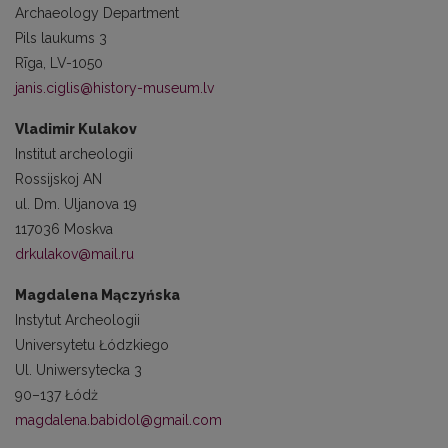
Archaeology Department
Pils laukums 3
Rīga, LV-1050
janis.ciglis@history-museum.lv
Vladimir Kulakov
Institut archeologii
Rossijskoj AN
ul. Dm. Uljanova 19
117036 Moskva
drkulakov@mail.ru
Magdalena Mączyńska
Instytut Archeologii
Universytetu Łódzkiego
Ul. Uniwersytecka 3
90–137 Łódż
magdalena.babidol@gmail.com