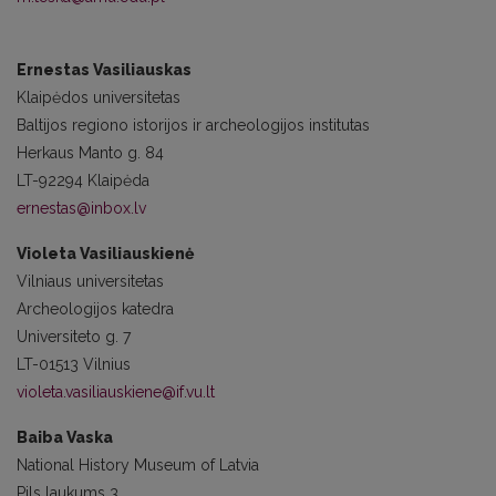
Ernestas Vasiliauskas
Klaipėdos universitetas
Baltijos regiono istorijos ir archeologijos institutas
Herkaus Manto g. 84
LT-92294 Klaipėda
ernestas@inbox.lv
Violeta Vasiliauskienė
Vilniaus universitetas
Archeologijos katedra
Universiteto g. 7
LT-01513 Vilnius
violeta.vasiliauskiene@if.vu.lt
Baiba Vaska
National History Museum of Latvia
Pils laukums 3