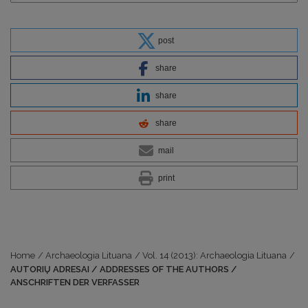
post
share
share
share
mail
print
Home
/
Archaeologia Lituana
/
Vol. 14 (2013): Archaeologia Lituana
/
AUTORIŲ ADRESAI / ADDRESSES OF THE AUTHORS /
ANSCHRIFTEN DER VERFASSER