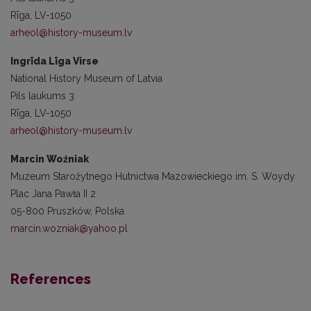
Rīga, LV-1050
arheol@history-museum.lv
Ingrīda Līga Virse
National History Museum of Latvia
Pils laukums 3
Rīga, LV-1050
arheol@history-museum.lv
Marcin Woźniak
Muzeum Starožytnego Hutnictwa Mazowieckiego im. S. Woydy
Plac Jana Pawła II 2
05-800 Pruszków, Polska
marcin.wozniak@yahoo.pl
References