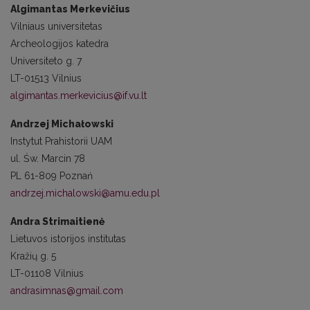
Algimantas Merkevičius
Vilniaus universitetas
Archeologijos katedra
Universiteto g. 7
LT-01513 Vilnius
algimantas.merkevicius@if.vu.lt
Andrzej Michałowski
Instytut Prahistorii UAM
ul. Św. Marcin 78
PL 61-809 Poznań
andrzej.michalowski@amu.edu.pl
Andra Strimaitienė
Lietuvos istorijos institutas
Kražių g. 5
LT-01108 Vilnius
andrasimnas@gmail.com