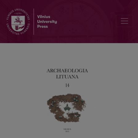
AUTORIŲ ADRESAI / ADDRESSES OF THE AUTHORS / ANSCHRIFT