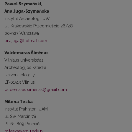
Pawel Szymański,
Ana Juga-Szymańska
Instytut Archeologii UW
Ul. Krakowskie Przedmieście 26/28
00-927 Warszawa
onajuga@hotmail.com
Valdemaras Šimėnas
Vilniaus universitetas
Archeologijos katedra
Universiteto g. 7
LT-01513 Vilnius
valdemaras.simenas@gmail.com
Milena Teska
Instytut Prahistorii UAM
ul. Św. Marcin 78
PL 61-809 Poznań
m.teska@amu.edu.pl