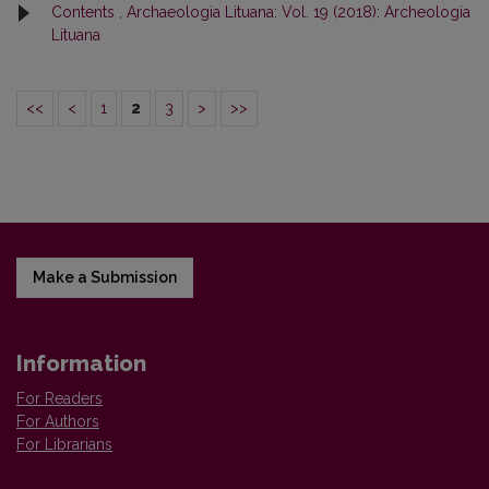
Contents
,
Archaeologia Lituana: Vol. 19 (2018): Archeologia
Lituana
<<
<
1
2
3
>
>>
Make a Submission
Information
For Readers
For Authors
For Librarians