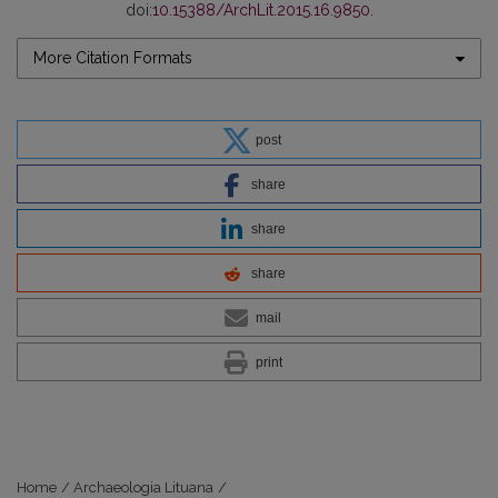
doi:
10.15388/ArchLit.2015.16.9850
.
More Citation Formats
post
share
share
share
mail
print
Home
/
Archaeologia Lituana
/