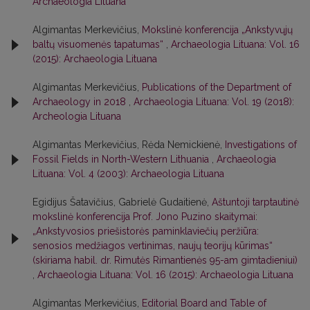
Archaeologia Lituana
Algimantas Merkevičius,
Mokslinė konferencija „Ankstyvųjų
baltų visuomenės tapatumas“
,
Archaeologia Lituana: Vol. 16
(2015): Archaeologia Lituana
Algimantas Merkevičius,
Publications of the Department of
Archaeology in 2018
,
Archaeologia Lituana: Vol. 19 (2018):
Archeologia Lituana
Algimantas Merkevičius, Rėda Nemickienė,
Investigations of
Fossil Fields in North-Western Lithuania
,
Archaeologia
Lituana: Vol. 4 (2003): Archaeologia Lituana
Egidijus Šatavičius, Gabrielė Gudaitienė,
Aštuntoji tarptautinė
mokslinė konferencija Prof. Jono Puzino skaitymai:
„Ankstyvosios priešistorės paminklaviečių peržiūra:
senosios medžiagos vertinimas, naujų teorijų kūrimas“
(skiriama habil. dr. Rimutės Rimantienės 95-am gimtadieniui)
,
Archaeologia Lituana: Vol. 16 (2015): Archaeologia Lituana
Algimantas Merkevičius,
Editorial Board and Table of