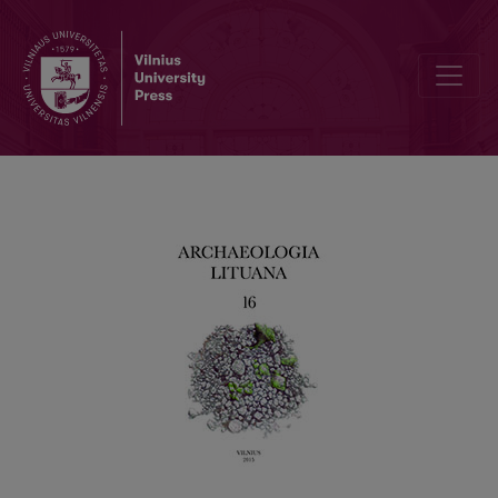
Septintasis Baltijos šalių ir Suomijos teorinės archeologijos seminar