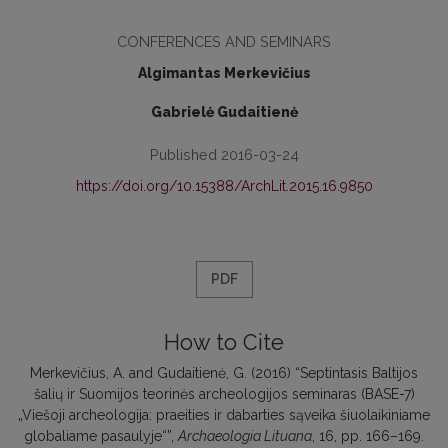
CONFERENCES AND SEMINARS
Algimantas Merkevičius
Gabrielė Gudaitienė
Published 2016-03-24
https://doi.org/10.15388/ArchLit.2015.16.9850
PDF
How to Cite
Merkevičius, A. and Gudaitienė, G. (2016) “Septintasis Baltijos
šalių ir Suomijos teorinės archeologijos seminaras (BASE-7)
„Viešoji archeologija: praeities ir dabarties sąveika šiuolaikiniame
globaliame pasaulyje“”,
Archaeologia Lituana
, 16, pp. 166–169.