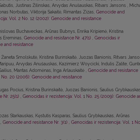
abutis, Justinas Žilinskas, Arvydas Anušauskas, Ritvars Jansons , Micha
s Norbutas, Viktorija Sakaitė, Rimantas Zizas,
Genocide and
cija: Vol. 2 No. 12 (2002): Genocide and resistance
nislovas Buchaveckas, Arūnas Bubnys, Enrika Kripienė, Kristina
as Ereminas,
Genocide and resistance Nr. 47(1)
,
Genocidas ir
de and resistance
Žaneta Smolskutė, Kristina Burinskaitė, Juozas Banionis, Ritvars Jans
Maripuu, Arvydas Anušauskas, Kazimierz Woycicki, Indulis Zalite, Gunt
ailius, Mantas Adomėnas, Inga Arlauskaitė ,
Genocide and resistance
 2 No. 20 (2006): Genocide and resistance
as Pocius, Kristina Burinskaitė, Juozas Banionis, Saulius Grybkauskas
 Nr. 25(1)
,
Genocidas ir rezistencija: Vol. 1 No. 25 (2009): Genocide 
zas Starkauskas, Kęstutis Kasparas, Saulius Grybkauskas, Arūnas
a,
Genocide and resistance Nr. 3(1)
,
Genocidas ir rezistencija: Vol. 1 No