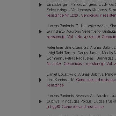
Landsbergis , Markas Zingeris, Liudvikas S
Schwarzinger, Valdemaras Klumbys, Simona
resistance Nr. 12(2)
,
Genocidas ir rezisten
Juozas Banionis, Tadas Jaskelevičius, Sta
Burinskaitė, Audronė Veilentienė, Gintaut
rezistencija: Vol. 1 No. 47 (2020): Genoci
Valentinas Brandišauskas, Arūnas Bubnys, 
, Aigi Rahi-Tamm , Darius Juodis, Meelis 
Bormann , Petras Ragauskas , Bernardas G
Nr. 20(2)
,
Genocidas ir rezistencija: Vol.
Daniel Boćkowski, Arūnas Bubnys, Mindaug
Lina Kaminskaitė,
Genocide and resistance
resistance
Juozas Banionis, Arvydas Anušauskas, Juo
Bubnys, Mindaugas Pocius, Liudas Trusk
3 (1998): Genocide and resistance