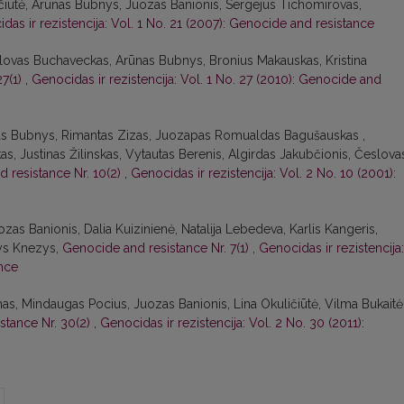
ličiūtė, Arūnas Bubnys, Juozas Banionis, Sergejus Tichomirovas,
das ir rezistencija: Vol. 1 No. 21 (2007): Genocide and resistance
slovas Buchaveckas, Arūnas Bubnys, Bronius Makauskas, Kristina
27(1)
,
Genocidas ir rezistencija: Vol. 1 No. 27 (2010): Genocide and
ūnas Bubnys, Rimantas Zizas, Juozapas Romualdas Bagušauskas ,
, Justinas Žilinskas, Vytautas Berenis, Algirdas Jakubčionis, Česlova
 resistance Nr. 10(2)
,
Genocidas ir rezistencija: Vol. 2 No. 10 (2001):
as Banionis, Dalia Kuizinienė, Natalija Lebedeva, Karlis Kangeris,
sys Knezys,
Genocide and resistance Nr. 7(1)
,
Genocidas ir rezistencija:
ance
as, Mindaugas Pocius, Juozas Banionis, Lina Okuličiūtė, Vilma Bukaitė
stance Nr. 30(2)
,
Genocidas ir rezistencija: Vol. 2 No. 30 (2011):