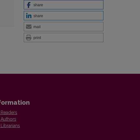
share
share
mail
print
formation
 Readers
 Authors
 Librarians