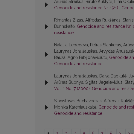
Arūnas Streikus, Birutė Kuklytė, Lina Oku
Genocide and resistance Nr. 1(21)
,
Genoci
Rimantas Zizas, Alfredas Rukšėnas, Stani
Burinskaitė,
Genocide and resistance Nr. 
resistance
Natalija Lebedeva, Petras Stankeras, Ar
Laurynas Jonušauskas, Arvydas Anušauskas
Bauža, Agnė Fabijonavičiūtė,
Genocide and
Genocide and resistance
Laurynas Jonušauskas, Daiva Dapkutė, Juoz
Arūnas Bubnys, Sigitas Jegelevičius, Sta
Vol. 1 No. 7 (2000): Genocide and resist
Stanislovas Buchaveckas, Alfredas Rukšėn
Monika Kareniauskaitė,
Genocide and resi
Genocide and resistance
1
2
3
4
5
6
7
8
>
>>