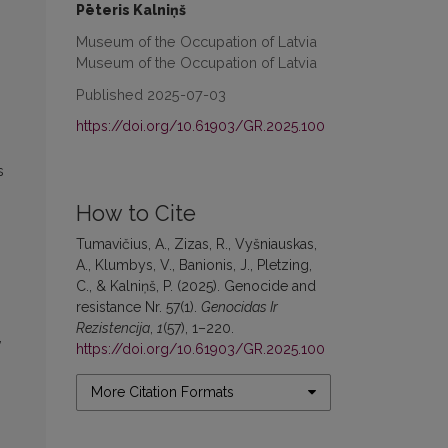
Pēteris Kalniņš
Museum of the Occupation of Latvia
Museum of the Occupation of Latvia
Published 2025-07-03
https://doi.org/10.61903/GR.2025.100
s
How to Cite
Tumavičius, A., Zizas, R., Vyšniauskas,
A., Klumbys, V., Banionis, J., Pletzing,
C., & Kalniņš, P. (2025). Genocide and
resistance Nr. 57(1).
Genocidas Ir
Rezistencija
,
1
(57), 1–220.
,
https://doi.org/10.61903/GR.2025.100
More Citation Formats