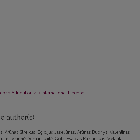
ns Attribution 4.0 International License
.
e author(s)
 Arūnas Streikus, Egidijus Jaseliūnas, Arūnas Bubnys, Valentinas
ilienė, Vėjūnė Domanskaitė-Gota, Evaldas Kazlauskas, Vytautas