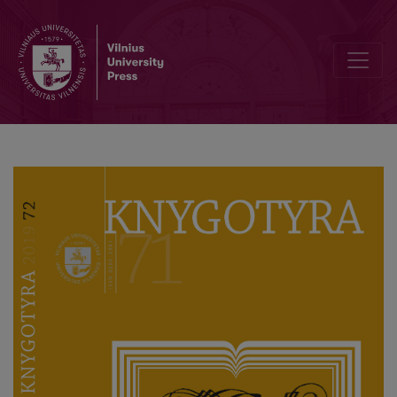
Profesoriaus akademiko Domo Kauno 70 metų sukaktį pažymint