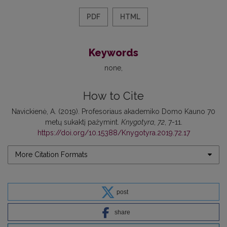
PDF
HTML
Keywords
none
How to Cite
Navickienė, A. (2019). Profesoriaus akademiko Domo Kauno 70
metų sukaktį pažymint.
Knygotyra
,
72
, 7-11.
https://doi.org/10.15388/Knygotyra.2019.72.17
More Citation Formats
post
share