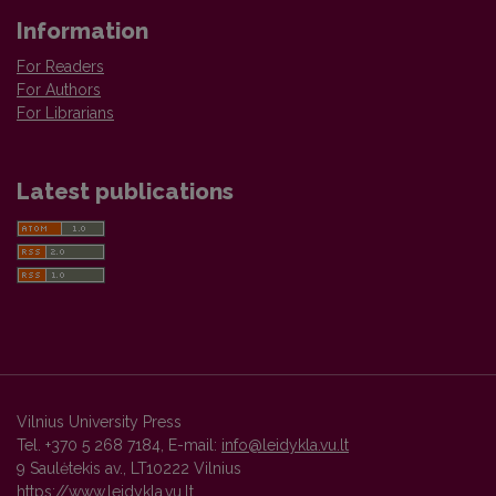
Information
For Readers
For Authors
For Librarians
Latest publications
Vilnius University Press
Tel. +370 5 268 7184, E-mail:
info@leidykla.vu.lt
9 Saulėtekis av., LT10222 Vilnius
https://www.leidykla.vu.lt