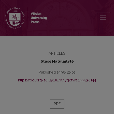
Informacinė knyga apie draustosios lietuviškos spaudos kelią ir plat
ARTICLES
Stasė Matulaitytė
Published 1995-12-01
https://doi.org/10.15388/Knygotyra.1995.30144
PDF