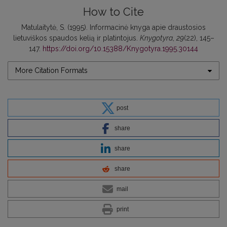
How to Cite
Matulaitytė, S. (1995). Informacinė knyga apie draustosios
lietuviškos spaudos kelią ir platintojus.
Knygotyra
,
29
(22), 145–
147.
https://doi.org/10.15388/Knygotyra.1995.30144
More Citation Formats
post
share
share
share
mail
print