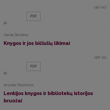
145–147
PDF
Vanda Stonienė
Knygos ir jos bičiulių likimai
148–151
PDF
Arvydas Pacevičius
Lenkijos knygos ir bibliotekų istorijos
bruožai