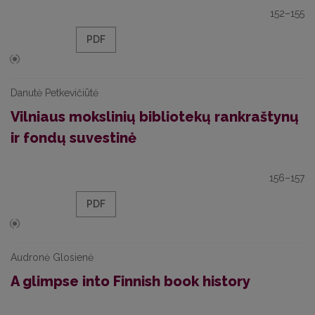
152–155
PDF
Danutė Petkevičiūtė
Vilniaus mokslinių bibliotekų rankraštynų
ir fondų suvestinė
156–157
PDF
Audronė Glosienė
A glimpse into Finnish book history