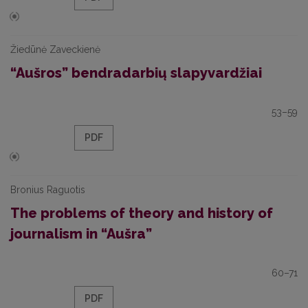
Žiedūnė Zaveckienė
“Aušros” bendradarbių slapyvardžiai
53–59
PDF
Bronius Raguotis
The problems of theory and history of
journalism in “Aušra”
60–71
PDF