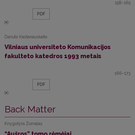
158–165
PDF
Danutė Kastanauskaitė
Vilniaus universiteto Komunikacijos
fakulteto katedros 1993 metais
166–173
PDF
Back Matter
Knygotyra Žurnalas
“Aušros” tomo rėmėjai