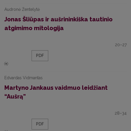
Audronė Žentelytė
Jonas Šliūpas ir aušrininkiška tautinio
atgimimo mitologija
20–27
PDF
Edvardas Vidmantas
Martyno Jankaus vaidmuo leidžiant
“Aušrą”
28–34
PDF