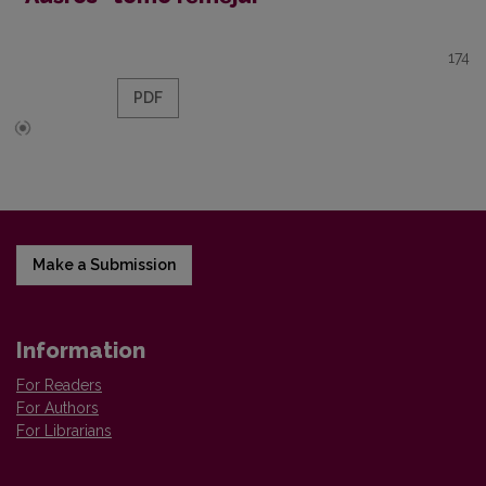
174
PDF
Make a Submission
Information
For Readers
For Authors
For Librarians