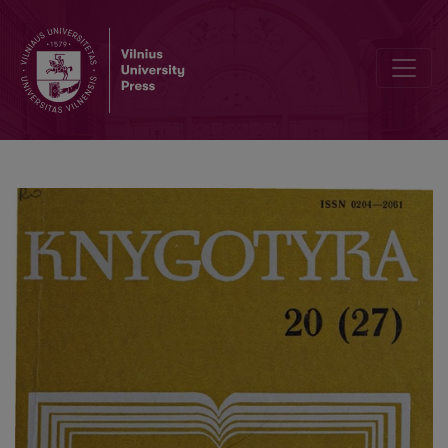
Šviečiamojo amžiaus mokslininkų skaitybos tyrimų metodologija