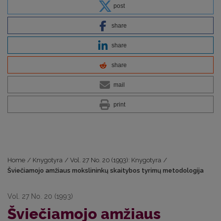
post
share
share
share
mail
print
Home
/
Knygotyra
/
Vol. 27 No. 20 (1993): Knygotyra
/
Šviečiamojo amžiaus mokslininkų skaitybos tyrimų metodologija
Vol. 27 No. 20 (1993)
Šviečiamojo amžiaus