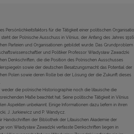
 Persönlichkeitsfaktors für die Tätigkeit einer politischen Organisati
 steht der Polnische Ausschuss in Vilnius, der Anfang des Jahres 1916
schen Parteien und Organisationen gebildet wurde. Das Grundproblem
chaftswissenschaftler und Politiker Professor Władysław Zawadzki
chen Denkschriften, die die Position des Polnischen Ausschusses
widerspiegeln sowie der deutschen Besatzungsmacht das Potential der
schen Polen sowie deren Rolle bei der Lösung der die Zukunft dieses
n.
r weder die polnische Historiographie noch die litauische die
eichenden Maße beachtet hat. Seine politische Tätigkeit in Vilnius
elen Aspekten unbekannt. Einige Informationen dazu liefern in ihren
icki, J. Jurkiewicz und P. Wandycz.
für Handschriften der Bibliothek der Litauischen Akademie der
ige von Władysław Zawadzki verfasste Denkschriften liegen in