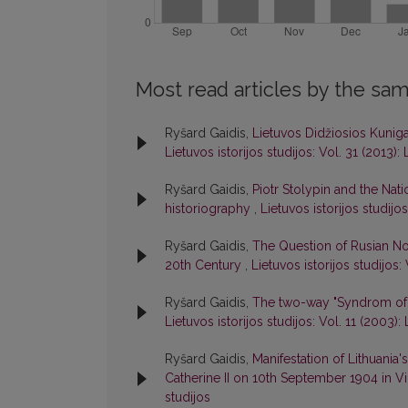
Most read articles by the sam
Ryšard Gaidis,
Lietuvos Didžiosios Kuniga
Lietuvos istorijos studijos: Vol. 31 (2013): 
Ryšard Gaidis,
Piotr Stolypin and the Nat
historiography
,
Lietuvos istorijos studijos
Ryšard Gaidis,
The Question of Rusian No
20th Century
,
Lietuvos istorijos studijos:
Ryšard Gaidis,
The two-way "Syndrom of t
Lietuvos istorijos studijos: Vol. 11 (2003): 
Ryšard Gaidis,
Manifestation of Lithuania'
Catherine II on 10th September 1904 in V
studijos