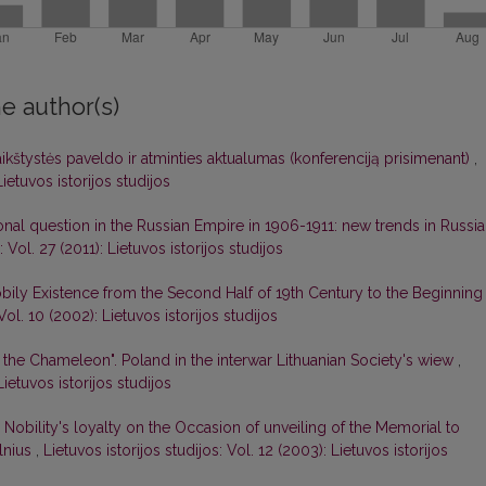
e author(s)
ikštystės paveldo ir atminties aktualumas (konferenciją prisimenant)
,
Lietuvos istorijos studijos
ional question in the Russian Empire in 1906-1911: new trends in Russi
: Vol. 27 (2011): Lietuvos istorijos studijos
bily Existence from the Second Half of 19th Century to the Beginning
 Vol. 10 (2002): Lietuvos istorijos studijos
he Chameleon". Poland in the interwar Lithuanian Society's wiew
,
Lietuvos istorijos studijos
s Nobility's loyalty on the Occasion of unveiling of the Memorial to
ilnius
,
Lietuvos istorijos studijos: Vol. 12 (2003): Lietuvos istorijos