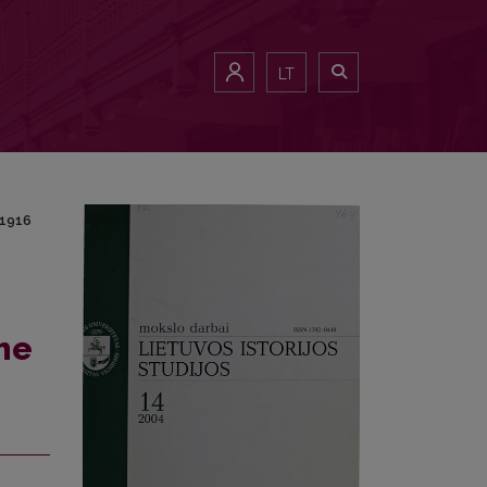
om 1916 to 1917
LT
 1916
the