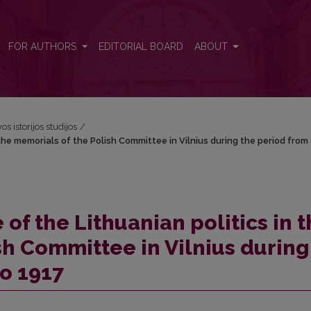
n the memorials of the Polish Committee in Vilnius during the period fr
FOR AUTHORS
EDITORIAL BOARD
ABOUT
os istorijos studijos
/
 the memorials of the Polish Committee in Vilnius during the period from
 of the Lithuanian politics in 
sh Committee in Vilnius during
to 1917