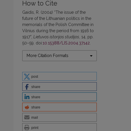
How to Cite
Gaidis, R. (2004) “The issue of the
future of the Lithuanian politics in the
memorials of the Polish Committee in
Vilnius during the period from 1916 to
1917”,
Lietuvos istorijos studijos
, 14, pp.
50–59. doi:
10.15388/LIS.2004.37142
.
More Citation Formats
post
share
share
share
mail
print