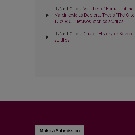
Ryšard Gaidis,
Varieties of Fortune of th
Marcinkevičius Doctoral Thesis "The Orto
17 (2006): Lietuvos istorijos studijos
Ryšard Gaidis,
Church History or Soviet
studijos
Make a Submission