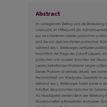
Abstract
Im vorliegenden Beitrag wird die Bedeutung des
untersucht. Im Mittelpunkt der Aufmerksamkeit
aus verschiedenen lokalen polnischen politi
sind die von dem berühmten polnischen Wirts
während des 1. Weltkrieges verfassten politis
hinsichtlich der Frage der Zukunft Litauens 
politischen und sozialen Schichten der litaui
Landes betreffenden Probleme zeigen sollte
Dieses Problem ist deshalb aktuell, weil bishe
Persönlichkeit von Władysław Zawadzki im ausr
während des 1. Weltkrieges bleibt bisher in vi
Schriften die polnischen Historiker W. Sukienn
Als Hauptquelle dienten die in der Abteilung 
Wissenschaften aufbewahrten Archivalien. Ein