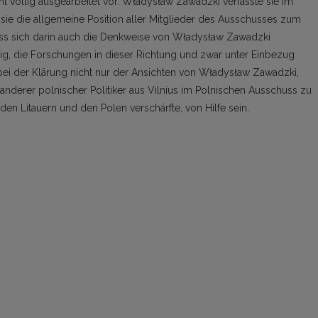
ht völlig ausgearbeitet vor. Władysław Zawadzki verfasste sie im
ie die allgemeine Position aller Mitglieder des Ausschusses zum
ss sich darin auch die Denkweise von Władysław Zawadzki
tig, die Forschungen in dieser Richtung und zwar unter Einbezug
 bei der Klärung nicht nur der Ansichten von Władysław Zawadzki,
anderer polnischer Politiker aus Vilnius im Polnischen Ausschuss zu
en Litauern und den Polen verschärfte, von Hilfe sein.