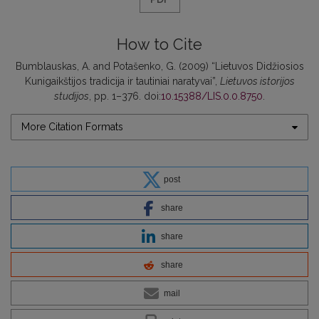
How to Cite
Bumblauskas, A. and Potašenko, G. (2009) “Lietuvos Didžiosios
Kunigaikštijos tradicija ir tautiniai naratyvai”,
Lietuvos istorijos
studijos
, pp. 1–376. doi:
10.15388/LIS.0.0.8750
.
More Citation Formats
post
share
share
share
mail