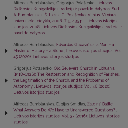
Alfredas Bumblauskas, Grigorijus Potašenko,
Lietuvos
Didžiosios Kunigaikštijos tradicija ir paveldo dalybos. Sud.
A. Bumblauskas, Š. Liekis, G. Potašenko. Vilnius: Vilniaus
universiteto leidykla, 2008. T. 5, 435 p.
,
Lietuvos istorijos
studijos: 2008: Lietuvos Didžiosios Kunigaikštijos tradicija ir
paveldo dalybos
Alfredas Bumblauskas,
Edvardas Gudavičius: a Man – a
Master of History – a Stone
,
Lietuvos istorijos studijos: Vol.
45 (2020): Lietuvos istorijos studijos
Grigorijus Potašenko,
Old Believers Church in Lithuania
(1918–1926): The Restoration and Recognition of Parishes,
the Legitimation of the Church, and the Problems of
Autonomy
,
Lietuvos istorijos studijos: Vol. 46 (2020):
Lietuvos istorijos studijos
Alfredas Bumblauskas, Eligijus Šmidtas,
Žalgiris’ Battle:
What Answers Do We Have to Unanswered Questions?
,
Lietuvos istorijos studijos: Vol. 37 (2016): Lietuvos istorijos
studijos