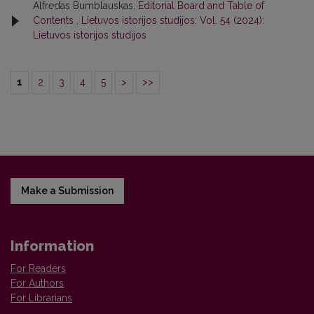
Alfredas Bumblauskas,
Editorial Board and Table of
Contents
,
Lietuvos istorijos studijos: Vol. 54 (2024):
Lietuvos istorijos studijos
1
2
3
4
5
>
>>
Make a Submission
Information
For Readers
For Authors
For Librarians