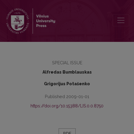
Lietuvos Didžiosios Kunigaikštijos tradicija ir tautiniai naratyvai
SPECIAL ISSUE
Alfredas Bumblauskas
Grigorijus Potašenko
Published 2009-01-01
https://doi.org/10.15388/LIS.0.0.8750
PDF