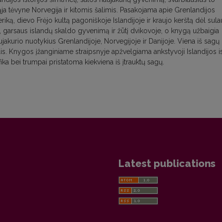
a tėvyne Norvegija ir kitomis šalimis. Pasakojama apie Grenlandijos
iką, dievo Frėjo kultą pagoniškoje Islandijoje ir kraujo kerštą dėl sul
, garsaus islandų skaldo gyvenimą ir žūtį dvikovoje, o knygą užbaigia
akurio nuotykius Grenlandijoje, Norvegijoje ir Danijoje. Viena iš sagų
ais. Knygos įžanginiame straipsnyje apžvelgiama ankstyvoji Islandijos ist
ika bei trumpai pristatoma kiekviena iš įtrauktų sagų.
Latest publications