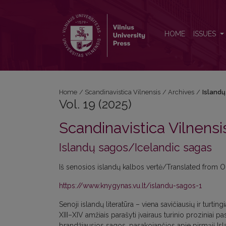
Vol. 19 (2025): Islandų sagos/Icelandic sagas
HOME
ISSUES
Home
/
Scandinavistica Vilnensis
/
Archives
/
Islandų
Vol. 19 (2025)
Scandinavistica Vilnensi
Islandų sagos/Icelandic sagas
Iš senosios islandų kalbos vertė/Translated from 
https://www.knygynas.vu.lt/islandu-sagos-1
Senoji islandų literatūra – viena savičiausių ir turti
XIII–XIV amžiais parašyti įvairaus turinio proziniai pa
brandžiausios sagos, pasakojančios apie pirmąjį Isla