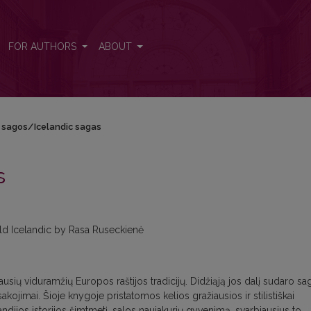
FOR AUTHORS
ABOUT
 sagos/Icelandic sagas
s
Old Icelandic by Rasa Ruseckienė
ngiausių viduramžių Europos raštijos tradicijų. Didžiąją jos dalį sudaro s
sakojimai. Šioje knygoje pristatomos kelios gražiausios ir stilistiškai
ndijos istorijos šimtmetį, salos naujakurių gyvenimą, svarbiausius to