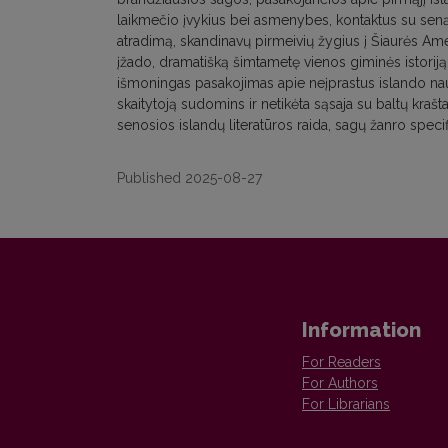
laikmečio įvykius bei asmenybes, kontaktus su senąj
atradimą, skandinavų pirmeivių žygius į Šiaurės Amer
įžado, dramatišką šimtametę vienos giminės istoriją
išmoningas pasakojimas apie neįprastus islando nauj
skaitytoją sudomins ir netikėta sąsaja su baltų krašt
senosios islandų literatūros raida, sagų žanro specif
Published 2025-08-27
Information
For Readers
For Authors
For Librarians