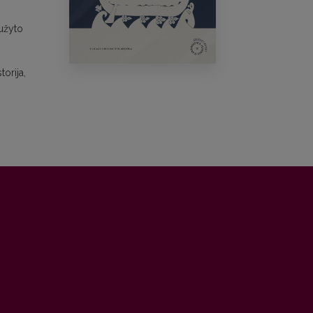
aužyto
orija,