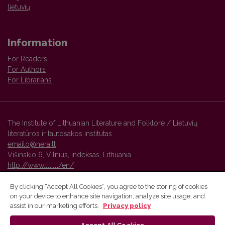
lietuvių
Information
For Readers
For Authors
For Librarians
The Institute of Lithuanian Literature and Folklore / Lietuvių
literatūros ir tautosakos institutas
emailo@nera.lt
Višinskio 6, Vilnius, indeksas, Lithuania
http://www.llti.lt/en/
By clicking “Accept All Cookies”, you agree to the storing of cookies
on your device to enhance site navigation, analyze site usage, and
Vilnius University Press platform and metadata are distributed by
assist in our marketing efforts.
Privacy policy
Creative Commons International License
.