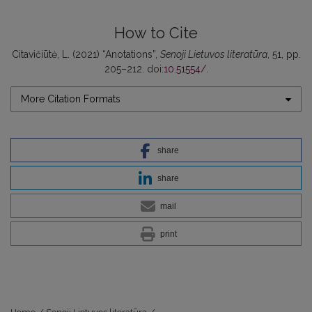
How to Cite
Citavičiūtė, L. (2021) “Anotations”,
Senoji Lietuvos literatūra
, 51, pp.
205–212. doi:
10.51554/
.
More Citation Formats
share
share
mail
print