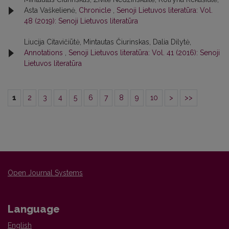
Asta Vaškelienė,
Chronicle
,
Senoji Lietuvos literatūra: Vol.
48 (2019): Senoji Lietuvos literatūra
Liucija Citavičiūtė, Mintautas Čiurinskas, Dalia Dilytė,
Annotations
,
Senoji Lietuvos literatūra: Vol. 41 (2016): Senoji
Lietuvos literatūra
1
2
3
4
5
6
7
8
9
10
>
>>
Open Journal Systems
Language
English