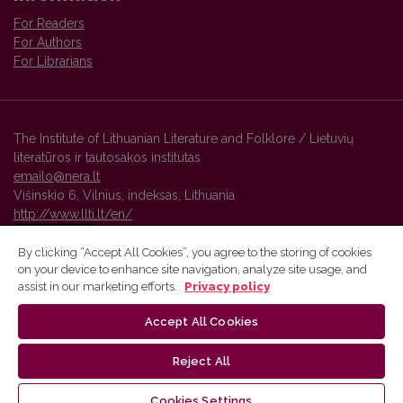
For Readers
For Authors
For Librarians
The Institute of Lithuanian Literature and Folklore / Lietuvių
literatūros ir tautosakos institutas
emailo@nera.lt
Višinskio 6, Vilnius, indeksas, Lithuania
http://www.llti.lt/en/
By clicking “Accept All Cookies”, you agree to the storing of cookies
on your device to enhance site navigation, analyze site usage, and
Vilnius University Press platform and metadata are distributed by
assist in our marketing efforts.
Privacy policy
Creative Commons International License
.
Accept All Cookies
Reject All
Cookies Settings