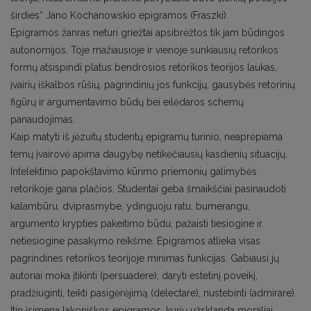
širdies“ Jano Kochanowskio epigramos (Fraszki).
Epigramos žanras neturi griežtai apsibrėžtos tik jam būdingos
autonomijos. Toje mažiausioje ir vienoje sunkiausių retorikos
formų atsispindi platus bendrosios retorikos teorijos laukas,
įvairių iškalbos rūšių, pagrindinių jos funkcijų, gausybės retorinių
figūrų ir argumentavimo būdų bei eilėdaros schemų
panaudojimas.
Kaip matyti iš jėzuitų studentų epigramų turinio, neaprėpiama
temų įvairovė apima daugybę netikėčiausių kasdienių situacijų.
Intelektinio papokštavimo kūrimo priemonių galimybės
retorikoje gana plačios. Studentai geba šmaikščiai pasinaudoti
kalambūru, dviprasmybe, ydinguoju ratu, bumerangu,
argumento krypties pakeitimo būdu, pažaisti tiesiogine ir
netiesiogine pasakymo reikšme. Epigramos atlieka visas
pagrindines retorikos teorijoje minimas funkcijas. Gabiausi jų
autoriai moka įtikinti (persuadere), daryti estetinį poveikį,
pradžiuginti, teikti pasigėrėjimą (delectare), nustebinti (admirare).
Itin įsimena lakoniškos epigramos, kurių užsklanda moraliai