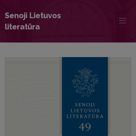
The Seasoning of Wit in the Epigrams by the Jesuits of Kražiai
Senoji Lietuvos
literatūra