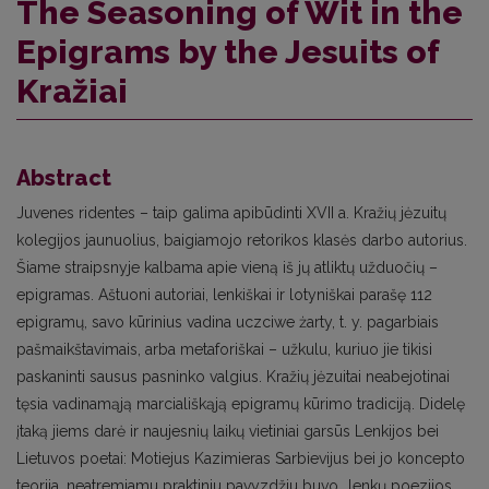
The Seasoning of Wit in the
Epigrams by the Jesuits of
Kražiai
Abstract
Juvenes ridentes – taip galima apibūdinti XVII a. Kražių jėzuitų
kolegijos jaunuolius, baigiamojo retorikos klasės darbo autorius.
Šiame straipsnyje kalbama apie vieną iš jų atliktų užduočių –
epigramas. Aštuoni autoriai, lenkiškai ir lotyniškai parašę 112
epigramų, savo kūrinius vadina uczciwe żarty, t. y. pagarbiais
pašmaikštavimais, arba metaforiškai – užkulu, kuriuo jie tikisi
paskaninti sausus pasninko valgius. Kražių jėzuitai neabejotinai
tęsia vadinamąją marciališkąją epigramų kūrimo tradiciją. Didelę
įtaką jiems darė ir naujesnių laikų vietiniai garsūs Lenkijos bei
Lietuvos poetai: Motiejus Kazimieras Sarbievijus bei jo koncepto
teorija, neatremiamu praktiniu pavyzdžiu buvo „lenkų poezijos