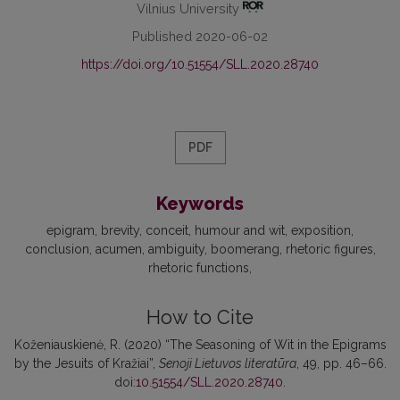
Vilnius University
Published 2020-06-02
https://doi.org/10.51554/SLL.2020.28740
PDF
Keywords
epigram
brevity
conceit
humour and wit
exposition
conclusion
acumen
ambiguity
boomerang
rhetoric figures
rhetoric functions
How to Cite
Koženiauskienė, R. (2020) “The Seasoning of Wit in the Epigrams
by the Jesuits of Kražiai”,
Senoji Lietuvos literatūra
, 49, pp. 46–66.
doi:
10.51554/SLL.2020.28740
.