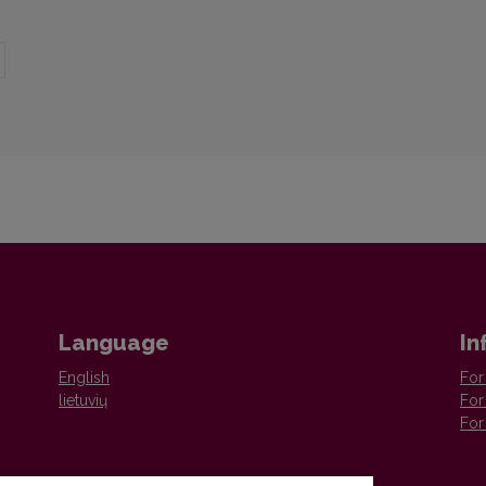
Language
In
English
For
lietuvių
For
For