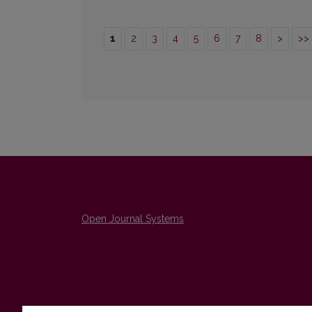
1
2
3
4
5
6
7
8
>
>>
Open Journal Systems