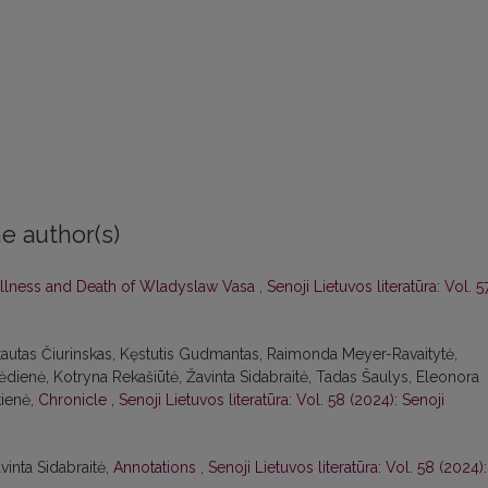
e author(s)
Illness and Death of Wladyslaw Vasa
,
Senoji Lietuvos literatūra: Vol. 5
intautas Čiurinskas, Kęstutis Gudmantas, Raimonda Meyer-Ravaitytė,
ėdienė, Kotryna Rekašiūtė, Žavinta Sidabraitė, Tadas Šaulys, Eleonora
kienė,
Chronicle
,
Senoji Lietuvos literatūra: Vol. 58 (2024): Senoji
avinta Sidabraitė,
Annotations
,
Senoji Lietuvos literatūra: Vol. 58 (2024):