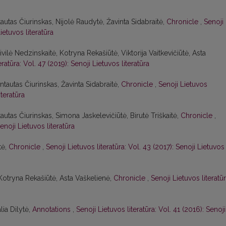
tautas Čiurinskas, Nijolė Raudytė, Žavinta Sidabraitė,
Chronicle
,
Senoji
ietuvos literatūra
ilė Nedzinskaitė, Kotryna Rekašiūtė, Viktorija Vaitkevičiūtė, Asta
eratūra: Vol. 47 (2019): Senoji Lietuvos literatūra
ntautas Čiurinskas, Žavinta Sidabraitė,
Chronicle
,
Senoji Lietuvos
iteratūra
tautas Čiurinskas, Simona Jaskelevičiūtė, Birutė Triškaitė,
Chronicle
,
enoji Lietuvos literatūra
tė,
Chronicle
,
Senoji Lietuvos literatūra: Vol. 43 (2017): Senoji Lietuvos
 Kotryna Rekašiūtė, Asta Vaškelienė,
Chronicle
,
Senoji Lietuvos literatūr
lia Dilytė,
Annotations
,
Senoji Lietuvos literatūra: Vol. 41 (2016): Senoji