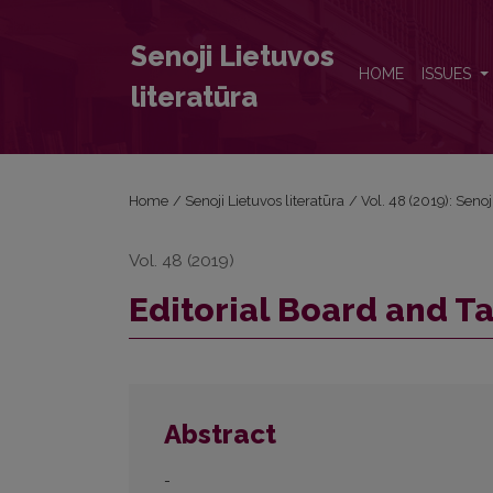
Editorial Board and Table of Contents
Senoji Lietuvos
HOME
ISSUES
literatūra
Home
/
Senoji Lietuvos literatūra
/
Vol. 48 (2019): Senoj
Vol. 48 (2019)
Editorial Board and T
Abstract
-