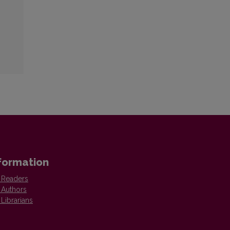
formation
 Readers
 Authors
 Librarians