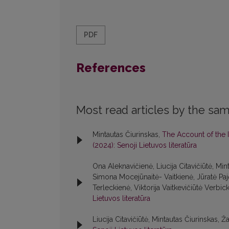
PDF
References
Most read articles by the sam
Mintautas Čiurinskas,
The Account of the 
(2024): Senoji Lietuvos literatūra
Ona Aleknavičienė, Liucija Citavičiūtė, M
Simona Mocejūnaitė- Vaitkienė, Jūratė Paj
Terleckienė, Viktorija Vaitkevičiūtė Verbic
Lietuvos literatūra
Liucija Citavičiūtė, Mintautas Čiurinskas, Ž