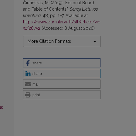
Čiurinskas, M. (2019) “Editorial Board
and Table of Contents”,
Senoji Lietuvos
literatūra
, 48, pp. 1–7. Available at:
https://www.zurnalai.vu.lt/sll/article/vie
w/28752
(Accessed: 8 August 2026).
More Citation Formats
share
share
mail
print
a: