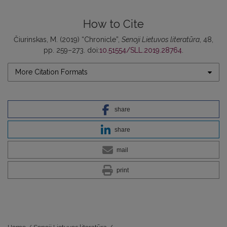
How to Cite
Čiurinskas, M. (2019) “Chronicle”,
Senoji Lietuvos literatūra
, 48,
pp. 259–273. doi:
10.51554/SLL.2019.28764
.
More Citation Formats
share
share
mail
print