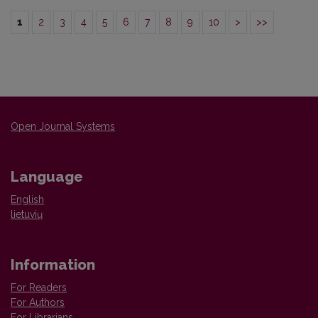
1
2
3
4
5
6
7
8
9
10
>
>>
Open Journal Systems
Language
English
lietuvių
Information
For Readers
For Authors
For Librarians