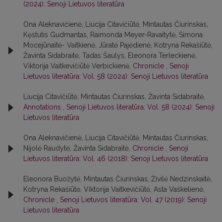
(2024): Senoji Lietuvos literatūra
Ona Aleknavičienė, Liucija Citavičiūtė, Mintautas Čiurinskas,
Kęstutis Gudmantas, Raimonda Meyer-Ravaitytė, Simona
Mocejūnaitė- Vaitkienė, Jūratė Pajėdienė, Kotryna Rekašiūtė,
Žavinta Sidabraitė, Tadas Šaulys, Eleonora Terleckienė,
Viktorija Vaitkevičiūtė Verbickienė,
Chronicle
,
Senoji
Lietuvos literatūra: Vol. 58 (2024): Senoji Lietuvos literatūra
Liucija Citavičiūtė, Mintautas Čiurinskas, Žavinta Sidabraitė,
Annotations
,
Senoji Lietuvos literatūra: Vol. 58 (2024): Senoji
Lietuvos literatūra
Ona Aleknavičienė, Liucija Citavičiūtė, Mintautas Čiurinskas,
Nijolė Raudytė, Žavinta Sidabraitė,
Chronicle
,
Senoji
Lietuvos literatūra: Vol. 46 (2018): Senoji Lietuvos literatūra
Eleonora Buožytė, Mintautas Čiurinskas, Živilė Nedzinskaitė,
Kotryna Rekašiūtė, Viktorija Vaitkevičiūtė, Asta Vaškelienė,
Chronicle
,
Senoji Lietuvos literatūra: Vol. 47 (2019): Senoji
Lietuvos literatūra