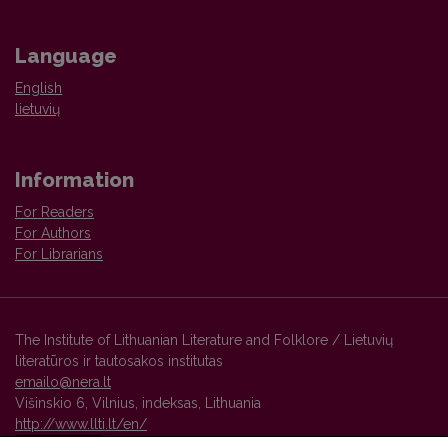
Language
English
lietuvių
Information
For Readers
For Authors
For Librarians
The Institute of Lithuanian Literature and Folklore / Lietuvių
literatūros ir tautosakos institutas
emailo@nera.lt
Višinskio 6, Vilnius, indeksas, Lithuania
http://www.llti.lt/en/