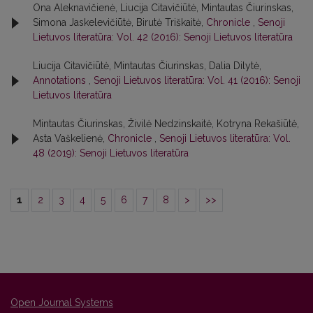
Ona Aleknavičienė, Liucija Citavičiūtė, Mintautas Čiurinskas,
Simona Jaskelevičiūtė, Birutė Triškaitė,
Chronicle
,
Senoji
Lietuvos literatūra: Vol. 42 (2016): Senoji Lietuvos literatūra
Liucija Citavičiūtė, Mintautas Čiurinskas, Dalia Dilytė,
Annotations
,
Senoji Lietuvos literatūra: Vol. 41 (2016): Senoji
Lietuvos literatūra
Mintautas Čiurinskas, Živilė Nedzinskaitė, Kotryna Rekašiūtė,
Asta Vaškelienė,
Chronicle
,
Senoji Lietuvos literatūra: Vol.
48 (2019): Senoji Lietuvos literatūra
1
2
3
4
5
6
7
8
>
>>
Open Journal Systems