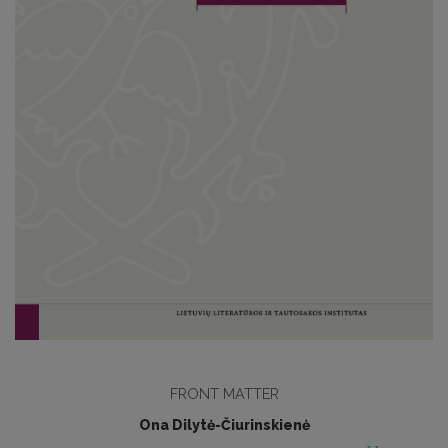
FRONT MATTER
Ona Dilytė-Čiurinskienė