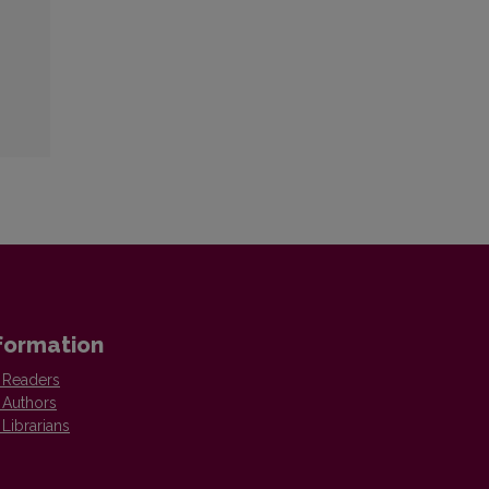
formation
 Readers
 Authors
 Librarians