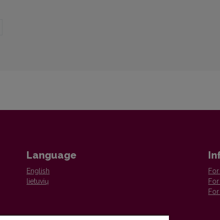
Language
In
English
For
lietuvių
For
For