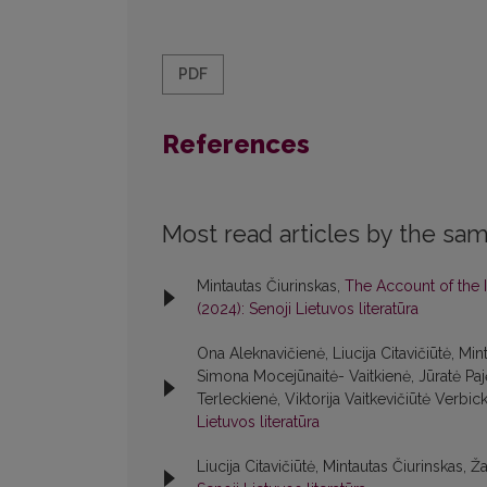
PDF
References
Most read articles by the sam
Mintautas Čiurinskas,
The Account of the 
(2024): Senoji Lietuvos literatūra
Ona Aleknavičienė, Liucija Citavičiūtė, M
Simona Mocejūnaitė- Vaitkienė, Jūratė Paj
Terleckienė, Viktorija Vaitkevičiūtė Verbic
Lietuvos literatūra
Liucija Citavičiūtė, Mintautas Čiurinskas, Ž