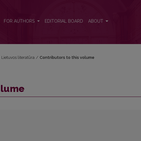
FOR AUTHORS
EDITORIAL BOARD
ABOUT
i Lietuvos literatūra
/
Contributors to this volume
volume