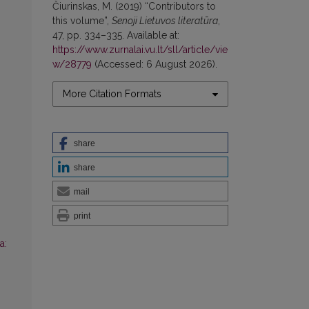
Čiurinskas, M. (2019) “Contributors to
this volume”,
Senoji Lietuvos literatūra
,
47, pp. 334–335. Available at:
https://www.zurnalai.vu.lt/sll/article/vie
w/28779
(Accessed: 6 August 2026).
More Citation Formats
share
share
mail
print
a: