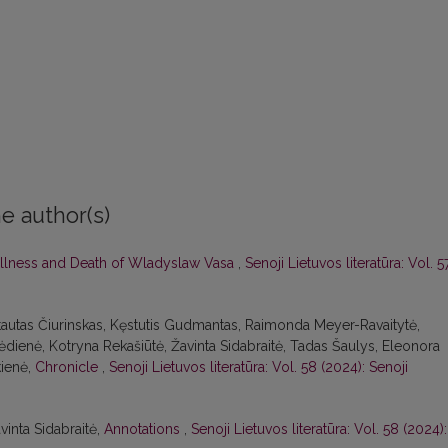
e author(s)
Illness and Death of Wladyslaw Vasa
,
Senoji Lietuvos literatūra: Vol. 5
intautas Čiurinskas, Kęstutis Gudmantas, Raimonda Meyer-Ravaitytė,
ėdienė, Kotryna Rekašiūtė, Žavinta Sidabraitė, Tadas Šaulys, Eleonora
kienė,
Chronicle
,
Senoji Lietuvos literatūra: Vol. 58 (2024): Senoji
avinta Sidabraitė,
Annotations
,
Senoji Lietuvos literatūra: Vol. 58 (2024):