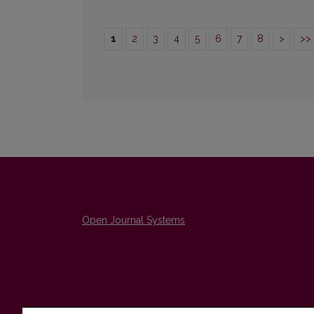
1
2
3
4
5
6
7
8
>
>>
Open Journal Systems