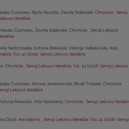
tautas Čiurinskas, Nijolė Raudytė, Žavinta Sidabraitė,
Chronicle
,
Senoji
ietuvos literatūra
ntautas Čiurinskas, Žavinta Sidabraitė,
Chronicle
,
Senoji Lietuvos
iteratūra
ilė Nedzinskaitė, Kotryna Rekašiūtė, Viktorija Vaitkevičiūtė, Asta
eratūra: Vol. 47 (2019): Senoji Lietuvos literatūra
tė,
Chronicle
,
Senoji Lietuvos literatūra: Vol. 43 (2017): Senoji Lietuvos
tautas Čiurinskas, Simona Jaskelevičiūtė, Birutė Triškaitė,
Chronicle
,
enoji Lietuvos literatūra
 Kotryna Rekašiūtė, Asta Vaškelienė,
Chronicle
,
Senoji Lietuvos literatūr
lia Dilytė,
Annotations
,
Senoji Lietuvos literatūra: Vol. 41 (2016): Senoji