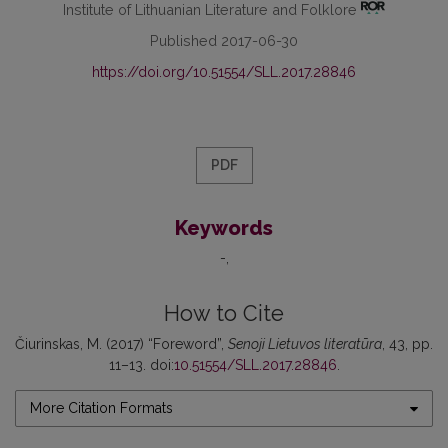
Institute of Lithuanian Literature and Folklore
Published 2017-06-30
https://doi.org/10.51554/SLL.2017.28846
PDF
Keywords
-
How to Cite
Čiurinskas, M. (2017) “Foreword”,
Senoji Lietuvos literatūra
, 43, pp.
11–13. doi:
10.51554/SLL.2017.28846
.
More Citation Formats