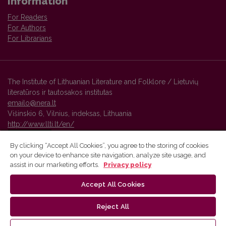
Information
For Readers
For Authors
For Librarians
The Institute of Lithuanian Literature and Folklore / Lietuvių
literatūros ir tautosakos institutas
emailo@nera.lt
Višinskio 6, Vilnius, indeksas, Lithuania
http://www.llti.lt/en/
By clicking “Accept All Cookies”, you agree to the storing of cookies
on your device to enhance site navigation, analyze site usage, and
Vilnius University Press platform and metadata are distributed by
assist in our marketing efforts.
Privacy policy
Creative Commons International License
.
Accept All Cookies
Reject All