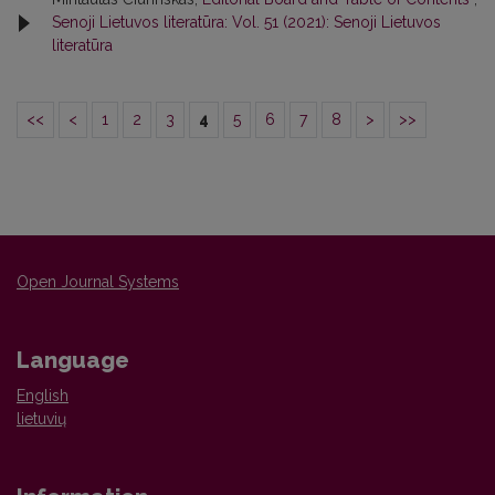
Senoji Lietuvos literatūra: Vol. 51 (2021): Senoji Lietuvos
literatūra
<<
<
1
2
3
4
5
6
7
8
>
>>
Open Journal Systems
Language
English
lietuvių