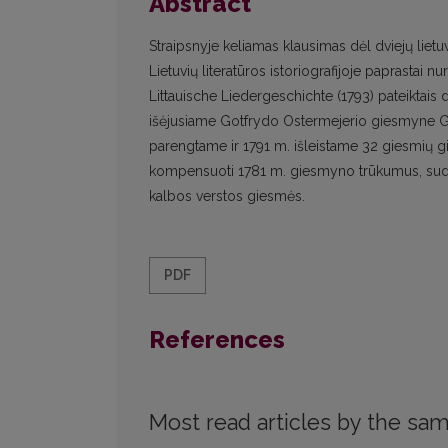
Abstract
Straipsnyje keliamas klausimas dėl dviejų lie
Lietuvių literatūros istoriografijoje paprastai
Littauische Liedergeschichte (1793) pateiktais
išėjusiame Gotfrydo Ostermejerio giesmyne G
parengtame ir 1791 m. išleistame 32 giesmių 
kompensuoti 1781 m. giesmyno trūkumus, suda
kalbos verstos giesmės.
PDF
References
Most read articles by the sam