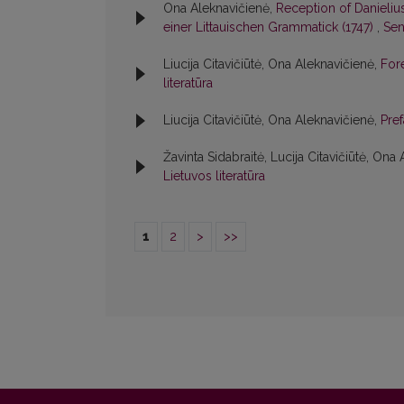
Ona Aleknavičienė,
Reception of Danieliu
einer Littauischen Grammatick (1747)
,
Sen
Liucija Citavičiūtė, Ona Aleknavičienė,
For
literatūra
Liucija Citavičiūtė, Ona Aleknavičienė,
Pre
Žavinta Sidabraitė, Lucija Citavičiūtė, Ona
Lietuvos literatūra
1
2
>
>>