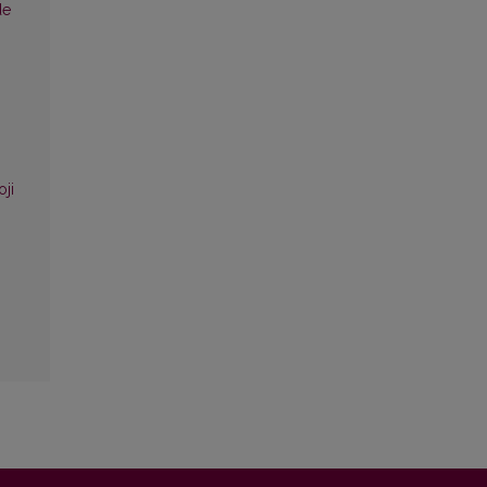
de
oji