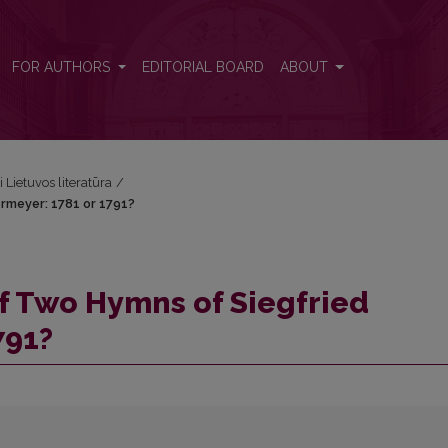
ermeyer: 1781 or 1791?
FOR AUTHORS
EDITORIAL BOARD
ABOUT
i Lietuvos literatūra
/
rmeyer: 1781 or 1791?
f Two Hymns of Siegfried
791?