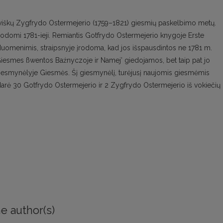
tuviškų Zygfrydo Ostermejerio (1759–1821) giesmių paskelbimo metų.
 nurodomi 1781-ieji. Remiantis Gotfrydo Ostermejerio knygoje Erste
 duomenimis, straipsnyje įrodoma, kad jos išspausdintos ne 1781 m.
iesmes ßwentos Baźnyczoje ir Namej’ giedojamos, bet taip pat jo
giesmynėlyje Giesmės. Šį giesmynėlį, turėjusį naujomis giesmėmis
rė 30 Gotfrydo Ostermejerio ir 2 Zygfrydo Ostermejerio iš vokiečių
e author(s)