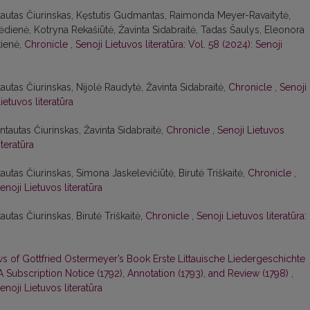
intautas Čiurinskas, Kęstutis Gudmantas, Raimonda Meyer-Ravaitytė,
ėdienė, Kotryna Rekašiūtė, Žavinta Sidabraitė, Tadas Šaulys, Eleonora
kienė,
Chronicle
,
Senoji Lietuvos literatūra: Vol. 58 (2024): Senoji
tautas Čiurinskas, Nijolė Raudytė, Žavinta Sidabraitė,
Chronicle
,
Senoji
ietuvos literatūra
ntautas Čiurinskas, Žavinta Sidabraitė,
Chronicle
,
Senoji Lietuvos
iteratūra
tautas Čiurinskas, Simona Jaskelevičiūtė, Birutė Triškaitė,
Chronicle
,
enoji Lietuvos literatūra
autas Čiurinskas, Birutė Triškaitė,
Chronicle
,
Senoji Lietuvos literatūra:
 of Gottfried Ostermeyer’s Book Erste Littauische Liedergeschichte
 A Subscription Notice (1792), Annotation (1793), and Review (1798)
,
enoji Lietuvos literatūra