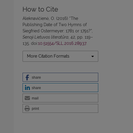
How to Cite
Aleknavičienė, O. (2016) “The
Publishing Date of Two Hymns of
Siegfried Ostermeyer: 1781 or 1791?”,
Senoji Lietuvos literatūra
, 42, pp. 119–
135. doi:
10.51554/SLL.2016.28937
.
More Citation Formats
share
share
mail
print