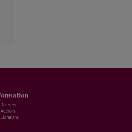
formation
 Readers
 Authors
 Librarians