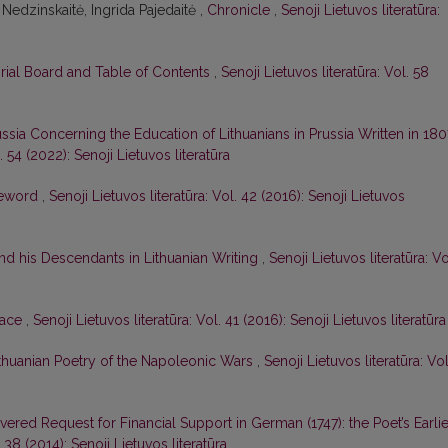
ė Nedzinskaitė, Ingrida Pajedaitė ,
Chronicle
,
Senoji Lietuvos literatūra:
orial Board and Table of Contents
,
Senoji Lietuvos literatūra: Vol. 58
russia Concerning the Education of Lithuanians in Prussia Written in 180
. 54 (2022): Senoji Lietuvos literatūra
eword
,
Senoji Lietuvos literatūra: Vol. 42 (2016): Senoji Lietuvos
nd his Descendants in Lithuanian Writing
,
Senoji Lietuvos literatūra: Vo
face
,
Senoji Lietuvos literatūra: Vol. 41 (2016): Senoji Lietuvos literatūra
thuanian Poetry of the Napoleonic Wars
,
Senoji Lietuvos literatūra: Vol
vered Request for Financial Support in German (1747): the Poet’s Earlie
. 38 (2014): Senoji Lietuvos literatūra