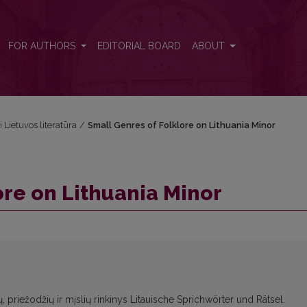
FOR AUTHORS
EDITORIAL BOARD
ABOUT
i Lietuvos literatūra
/
Small Genres of Folklore on Lithuania Minor
ore on Lithuania Minor
 priežodžių ir mįslių rinkinys Litauische Sprichwörter und Rätsel.