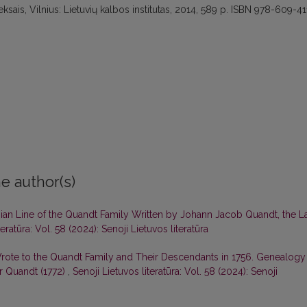
deksais, Vilnius: Lietuvių kalbos institutas, 2014, 589 p. ISBN 978-609-41
e author(s)
ian Line of the Quandt Family Written by Johann Jacob Quandt, the L
teratūra: Vol. 58 (2024): Senoji Lietuvos literatūra
Wrote to the Quandt Family and Their Descendants in 1756. Genealogy
or Quandt (1772)
,
Senoji Lietuvos literatūra: Vol. 58 (2024): Senoji