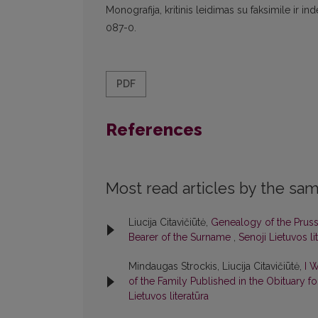
Monografija, kritinis leidimas su faksimile ir in
087-0.
PDF
References
Most read articles by the sam
Liucija Citavičiūtė,
Genealogy of the Pruss
Bearer of the Surname
,
Senoji Lietuvos li
Mindaugas Strockis, Liucija Citavičiūtė,
I 
of the Family Published in the Obituary f
Lietuvos literatūra