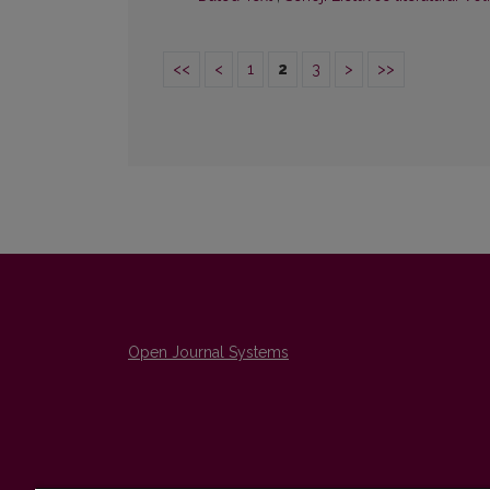
<<
<
1
2
3
>
>>
Open Journal Systems