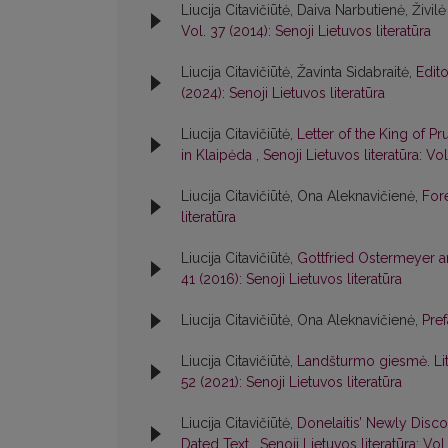
Liucija Citavičiūtė, Daiva Narbutienė, Živil
Vol. 37 (2014): Senoji Lietuvos literatūra
Liucija Citavičiūtė, Žavinta Sidabraitė,
Edit
(2024): Senoji Lietuvos literatūra
Liucija Citavičiūtė,
Letter of the King of P
in Klaipėda
,
Senoji Lietuvos literatūra: Vol
Liucija Citavičiūtė, Ona Aleknavičienė,
For
literatūra
Liucija Citavičiūtė,
Gottfried Ostermeyer a
41 (2016): Senoji Lietuvos literatūra
Liucija Citavičiūtė, Ona Aleknavičienė,
Pre
Liucija Citavičiūtė,
Landšturmo giesmė. Li
52 (2021): Senoji Lietuvos literatūra
Liucija Citavičiūtė,
Donelaitis’ Newly Disco
Dated Text
,
Senoji Lietuvos literatūra: Vol