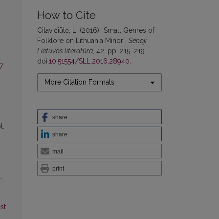
How to Cite
Citavičiūtė, L. (2016) “Small Genres of
Folklore on Lithuania Minor”,
Senoji
Lietuvos literatūra
, 42, pp. 215–219.
doi:
10.51554/SLL.2016.28940
.
7
More Citation Formats
share
l.
share
mail
print
.
st