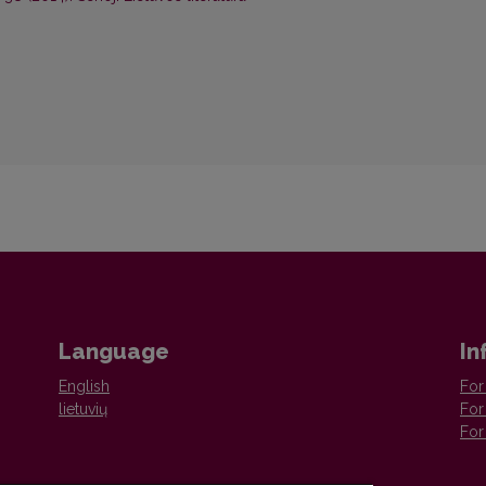
Language
In
English
For
lietuvių
For
For