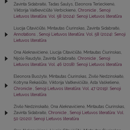
Žavinta Sidabraitė, Tadas Šaulys, Eleonora Terleckienė,
Viktorija Vaitkevičiūtė Verbickienė,
Chronicle
,
Senoji
Lietuvos literatūra: Vol. 58 (2024): Senoji Lietuvos literatūra
Liucija Citavičiūtė, Mintautas Čiurinskas, Žavinta Sidabraitė,
Annotations
,
Senoji Lietuvos literatūra: Vol. 58 (2024): Senoji
Lietuvos literatūra
Ona Aleknavičienė, Liucija Citavičiūtė, Mintautas Čiurinskas,
Nijolė Raudytė, Žavinta Sidabraitė,
Chronicle
,
Senoji
Lietuvos literatūra: Vol. 46 (2018): Senoji Lietuvos literatūra
Eleonora Buožytė, Mintautas Čiurinskas, Živilė Nedzinskaitė,
Kotryna Rekašiūtė, Viktorija Vaitkevičiūtė, Asta Vaškelienė,
Chronicle
,
Senoji Lietuvos literatūra: Vol. 47 (2019): Senoji
Lietuvos literatūra
Živilė Nedzinskaitė, Ona Aleknavičienė, Mintautas Čiurinskas,
Žavinta Sidabraitė,
Chronicle
,
Senoji Lietuvos literatūra: Vol.
50 (2020): Senoji Lietuvos literatūra