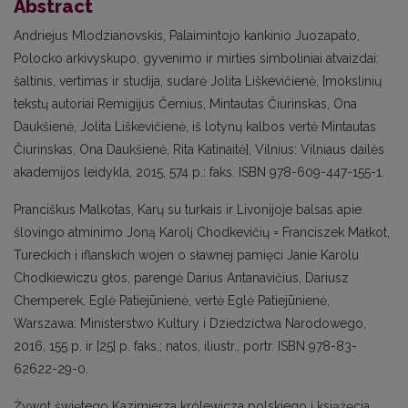
Abstract
Andriejus Mlodzianovskis, Palaimintojo kankinio Juozapato,
Polocko arkivyskupo, gyvenimo ir mirties simboliniai atvaizdai:
šaltinis, vertimas ir studija, sudarė Jolita Liškevičienė, [mokslinių
tekstų autoriai Remigijus Černius, Mintautas Čiurinskas, Ona
Daukšienė, Jolita Liškevičienė, iš lotynų kalbos vertė Mintautas
Čiurinskas, Ona Daukšienė, Rita Katinaitė], Vilnius: Vilniaus dailės
akademijos leidykla, 2015, 574 p.: faks. ISBN 978-609-447-155-1.
Pranciškus Malkotas, Karų su turkais ir Livonijoje balsas apie
šlovingo atminimo Joną Karolį Chodkevičių = Franciszek Małkot,
Tureckich i iflanskich wojen o sławnej pamięci Janie Karolu
Chodkiewiczu głos, parengė Darius Antanavičius, Dariusz
Chemperek, Eglė Patiejūnienė, vertė Eglė Patiejūnienė,
Warszawa: Ministerstwo Kultury i Dziedzictwa Narodowego,
2016, 155 p. ir [25] p. faks.; natos, iliustr., portr. ISBN 978-83-
62622-29-0.
Żywot świętego Kazimierza królewicza polskiego i książęcia