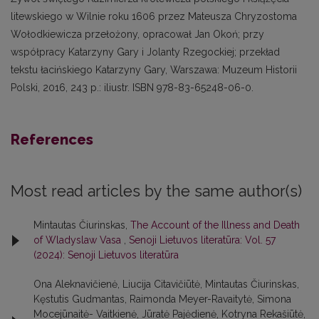
litewskiego w Wilnie roku 1606 przez Mateusza Chryzostoma
Wołodkiewicza przełożony, opracował Jan Okoń; przy
współpracy Katarzyny Gary i Jolanty Rzegockiej; przekład
tekstu łacińskiego Katarzyny Gary, Warszawa: Muzeum Historii
Polski, 2016, 243 p.: iliustr. ISBN 978-83-65248-06-0.
References
Most read articles by the same author(s)
Mintautas Čiurinskas,
The Account of the Illness and Death
of Wladyslaw Vasa
,
Senoji Lietuvos literatūra: Vol. 57
(2024): Senoji Lietuvos literatūra
Ona Aleknavičienė, Liucija Citavičiūtė, Mintautas Čiurinskas,
Kęstutis Gudmantas, Raimonda Meyer-Ravaitytė, Simona
Mocejūnaitė- Vaitkienė, Jūratė Pajėdienė, Kotryna Rekašiūtė,