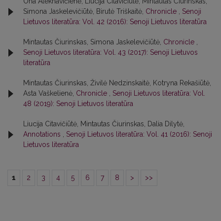
Ona Aleknavičienė, Liucija Citavičiūtė, Mintautas Čiurinskas,
Simona Jaskelevičiūtė, Birutė Triškaitė,
Chronicle
,
Senoji
Lietuvos literatūra: Vol. 42 (2016): Senoji Lietuvos literatūra
Mintautas Čiurinskas, Simona Jaskelevičiūtė,
Chronicle
,
Senoji Lietuvos literatūra: Vol. 43 (2017): Senoji Lietuvos
literatūra
Mintautas Čiurinskas, Živilė Nedzinskaitė, Kotryna Rekašiūtė,
Asta Vaškelienė,
Chronicle
,
Senoji Lietuvos literatūra: Vol.
48 (2019): Senoji Lietuvos literatūra
Liucija Citavičiūtė, Mintautas Čiurinskas, Dalia Dilytė,
Annotations
,
Senoji Lietuvos literatūra: Vol. 41 (2016): Senoji
Lietuvos literatūra
1
2
3
4
5
6
7
8
>
>>