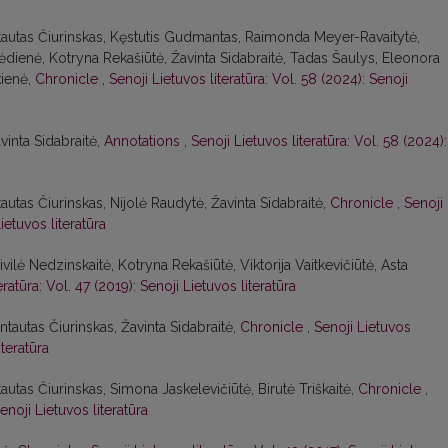
intautas Čiurinskas, Kęstutis Gudmantas, Raimonda Meyer-Ravaitytė,
ėdienė, Kotryna Rekašiūtė, Žavinta Sidabraitė, Tadas Šaulys, Eleonora
kienė,
Chronicle
,
Senoji Lietuvos literatūra: Vol. 58 (2024): Senoji
avinta Sidabraitė,
Annotations
,
Senoji Lietuvos literatūra: Vol. 58 (2024):
tautas Čiurinskas, Nijolė Raudytė, Žavinta Sidabraitė,
Chronicle
,
Senoji
ietuvos literatūra
ilė Nedzinskaitė, Kotryna Rekašiūtė, Viktorija Vaitkevičiūtė, Asta
eratūra: Vol. 47 (2019): Senoji Lietuvos literatūra
ntautas Čiurinskas, Žavinta Sidabraitė,
Chronicle
,
Senoji Lietuvos
iteratūra
tautas Čiurinskas, Simona Jaskelevičiūtė, Birutė Triškaitė,
Chronicle
,
enoji Lietuvos literatūra