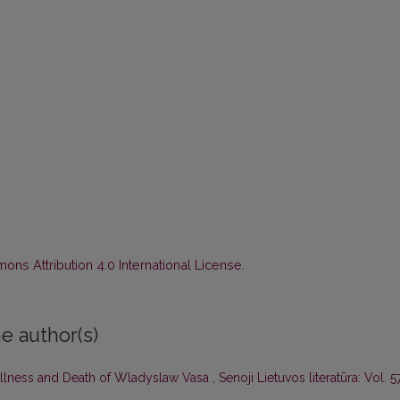
ns Attribution 4.0 International License
.
e author(s)
Illness and Death of Wladyslaw Vasa
,
Senoji Lietuvos literatūra: Vol. 5