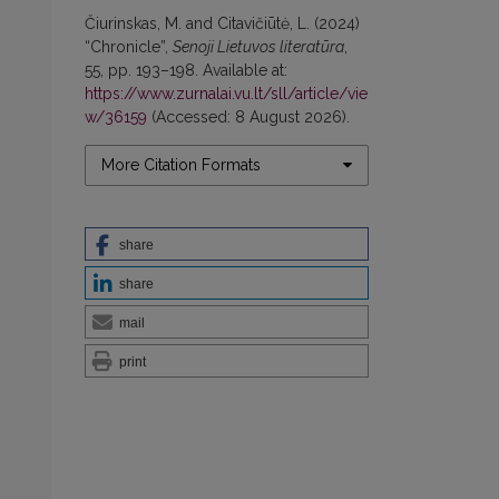
Čiurinskas, M. and Citavičiūtė, L. (2024)
“Chronicle”,
Senoji Lietuvos literatūra
,
55, pp. 193–198. Available at:
https://www.zurnalai.vu.lt/sll/article/vie
w/36159
(Accessed: 8 August 2026).
More Citation Formats
share
share
mail
print