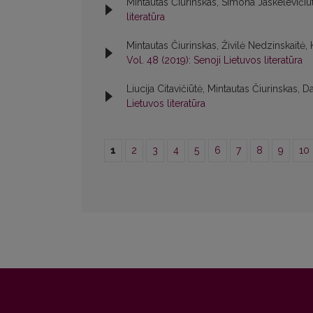
Mintautas Čiurinskas, Simona Jaskelevičiū
literatūra
Mintautas Čiurinskas, Živilė Nedzinskaitė,
Vol. 48 (2019): Senoji Lietuvos literatūra
Liucija Citavičiūtė, Mintautas Čiurinskas, Da
Lietuvos literatūra
1
2
3
4
5
6
7
8
9
10