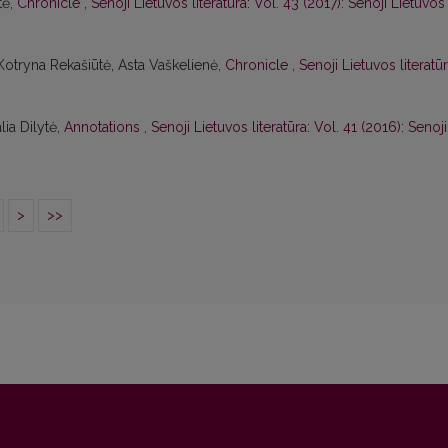
tė,
Chronicle
,
Senoji Lietuvos literatūra: Vol. 43 (2017): Senoji Lietuvos
 Kotryna Rekašiūtė, Asta Vaškelienė,
Chronicle
,
Senoji Lietuvos literatūr
lia Dilytė,
Annotations
,
Senoji Lietuvos literatūra: Vol. 41 (2016): Senoji
>
>>