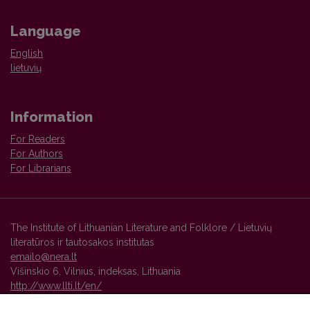
Language
English
lietuvių
Information
For Readers
For Authors
For Librarians
The Institute of Lithuanian Literature and Folklore / Lietuvių
literatūros ir tautosakos institutas
emailo@nera.lt
Višinskio 6, Vilnius, indeksas, Lithuania
http://www.llti.lt/en/