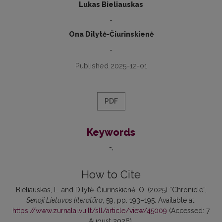
Lukas Bieliauskas
-
Ona Dilytė-Čiurinskienė
-
Published 2025-12-01
PDF
Keywords
-
How to Cite
Bieliauskas, L. and Dilytė-Čiurinskienė, O. (2025) “Chronicle”,
Senoji Lietuvos literatūra
, 59, pp. 193–195. Available at:
https://www.zurnalai.vu.lt/sll/article/view/45009
(Accessed: 7
August 2026).