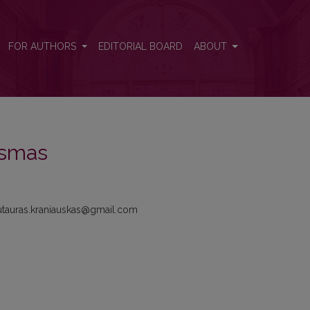
FOR AUTHORS
EDITORIAL BOARD
ABOUT
iksmas
 liutauras.kraniauskas@gmail.com