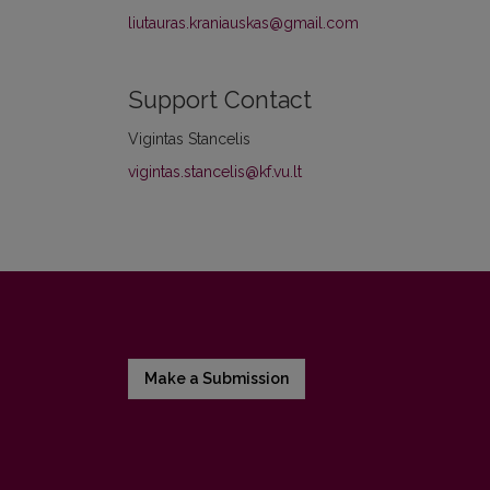
liutauras.kraniauskas@gmail.com
Support Contact
Vigintas Stancelis
vigintas.stancelis@kf.vu.lt
Make a Submission