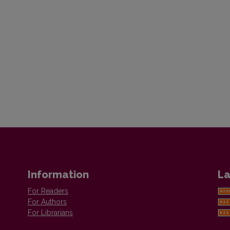
Information
La
For Readers
For Authors
For Librarians