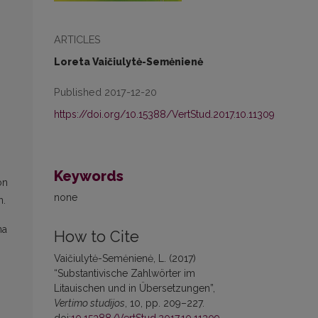
ARTICLES
Loreta Vaičiulytė-Semėnienė
Published 2017-12-20
https://doi.org/10.15388/VertStud.2017.10.11309
Keywords
on
none
n.
na
How to Cite
Vaičiulytė-Semėnienė, L. (2017)
“Substantivische Zahlwörter im
Litauischen und in Übersetzungen”,
Vertimo studijos
, 10, pp. 209–227.