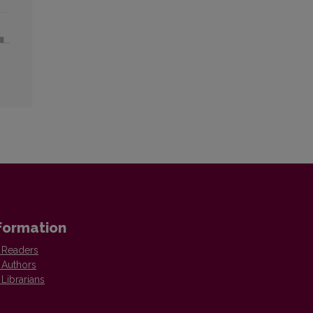
formation
 Readers
 Authors
 Librarians