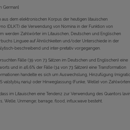
 in German]
en aus dem elektronischen Korpus der heutigen litauischen
kstyno (DLKT) die Verwendung von Nomina in der Funktion von
dem werden Zahlwörter im Litauischen, Deutschen und Englischen
buchs Linguee auf Ähnlichkeiten und/oder Unterschiede in der
lytisch-beschreibend und inter-pretativ vorgegangen.
ersuchten Fälle (39 von 73 Sätzen im Deutschen und Englischen) eine
orts und in 46,6% der Fälle (34 von 73 Sätzen) eine Transformation
ormationen handelte es sich um Auswechslung, Hinzufügung (migrati
S valstybių narių) oder Hinweglassung (Funke, Welle) von Zahlwörter
 dass im Litauischen eine Tendenz zur Verwendung des Quantors lavi
ss, Welle, Unmenge; barrage, flood, influx,wave besteht.