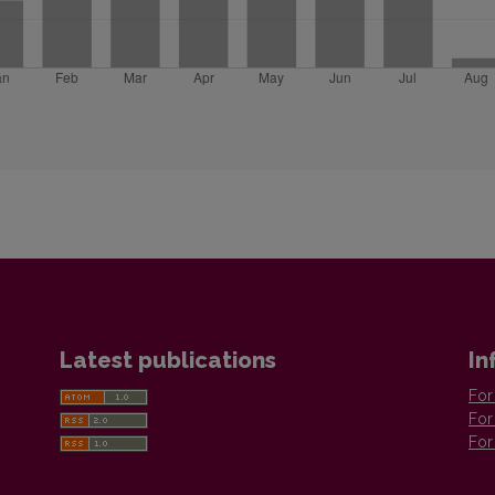
Latest publications
In
For
For
For