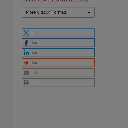
doi:
10.15388/VertStud.2017.10.11309
.
More Citation Formats
post
share
share
share
mail
print