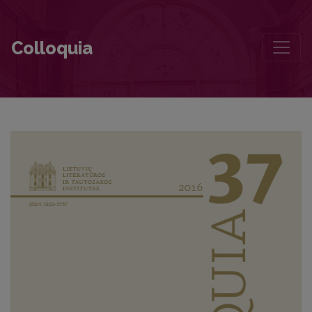
Foreword
Colloquia