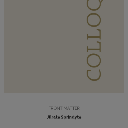
FRONT MATTER
Jūratė Sprindytė