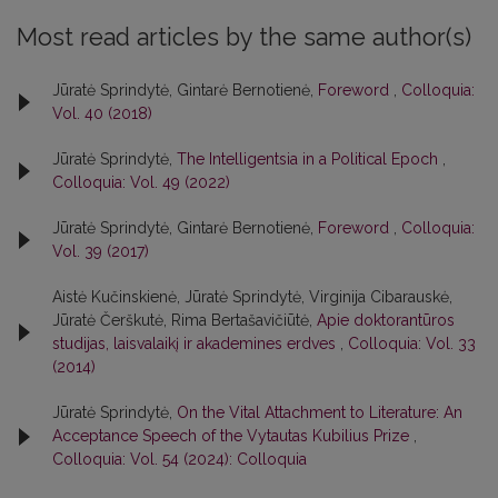
Most read articles by the same author(s)
Jūratė Sprindytė, Gintarė Bernotienė,
Foreword
,
Colloquia:
Vol. 40 (2018)
Jūratė Sprindytė,
The Intelligentsia in a Political Epoch
,
Colloquia: Vol. 49 (2022)
Jūratė Sprindytė, Gintarė Bernotienė,
Foreword
,
Colloquia:
Vol. 39 (2017)
Aistė Kučinskienė, Jūratė Sprindytė, Virginija Cibarauskė,
Jūratė Čerškutė, Rima Bertašavičiūtė,
Apie doktorantūros
studijas, laisvalaikį ir akademines erdves
,
Colloquia: Vol. 33
(2014)
Jūratė Sprindytė,
On the Vital Attachment to Literature: An
Acceptance Speech of the Vytautas Kubilius Prize
,
Colloquia: Vol. 54 (2024): Colloquia