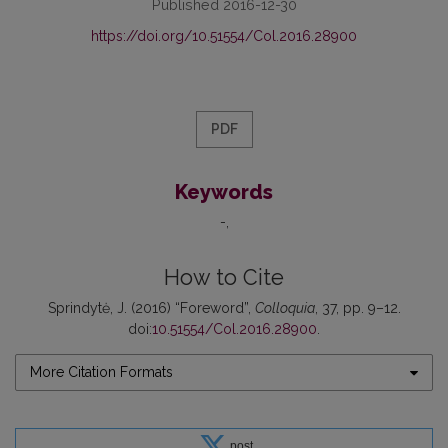
Published 2016-12-30
https://doi.org/10.51554/Col.2016.28900
PDF
Keywords
-
How to Cite
Sprindytė, J. (2016) “Foreword”,
Colloquia
, 37, pp. 9–12.
doi:
10.51554/Col.2016.28900
.
More Citation Formats
post