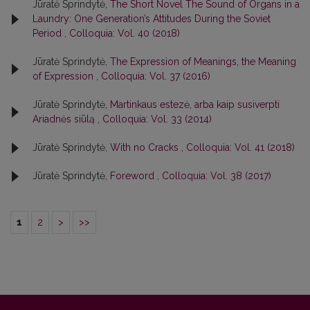
Jūratė Sprindytė,
The Short Novel The Sound of Organs in a
Laundry: One Generation’s Attitudes During the Soviet
Period
,
Colloquia: Vol. 40 (2018)
Jūratė Sprindytė,
The Expression of Meanings, the Meaning
of Expression
,
Colloquia: Vol. 37 (2016)
Jūratė Sprindytė,
Martinkaus estezė, arba kaip susiverpti
Ariadnės siūlą
,
Colloquia: Vol. 33 (2014)
Jūratė Sprindytė,
With no Cracks
,
Colloquia: Vol. 41 (2018)
Jūratė Sprindytė,
Foreword
,
Colloquia: Vol. 38 (2017)
1
2
>
>>