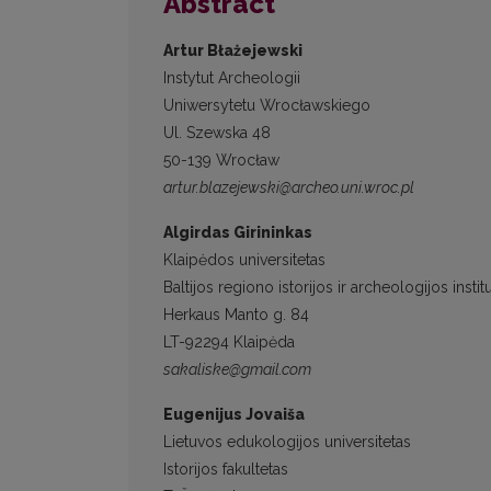
Abstract
Artur Błażejewski
Instytut Archeologii
Uniwersytetu Wrocławskiego
Ul. Szewska 48
50-139 Wrocław
artur.blazejewski@archeo.uni.wroc.pl
Algirdas Girininkas
Klaipėdos universitetas
Baltijos regiono istorijos ir archeologijos instit
Herkaus Manto g. 84
LT-92294 Klaipėda
sakaliske@gmail.com
Eugenijus Jovaiša
Lietuvos edukologijos universitetas
Istorijos fakultetas