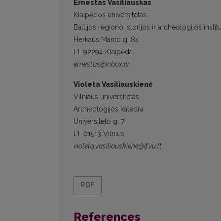
Ernestas Vasiliauskas
Klaipėdos universitetas
Baltijos regiono istorijos ir archeologijos instit
Herkaus Manto g. 84
LT-92294 Klaipėda
ernestas@inbox.lv
Violeta Vasiliauskienė
Vilniaus universitetas
Archeologijos katedra
Universiteto g. 7
LT-01513 Vilnius
violeta.vasiliauskiene@if.vu.lt
PDF
References