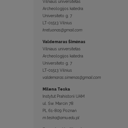
Vilniaus universitetas
Archeologijos katedra
Universiteto g. 7
LT-01513 Vilnius
kretuonas@gmail.com
Valdemaras Šimėnas
Vilniaus universitetas
Archeologijos katedra
Universiteto g. 7
LT-01513 Vilnius
valdemaras.simenas@gmail.com
Milena Teska
Instytut Prahistorii UAM
ul. Św. Marcin 78
PL 61-809 Poznań
m.teska@amu.edu.pl