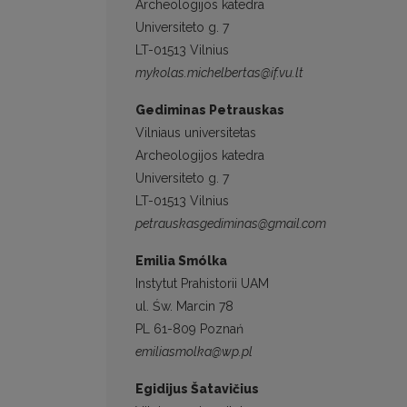
Archeologijos katedra
Universiteto g. 7
LT-01513 Vilnius
mykolas.michelbertas@if.vu.lt
Gediminas Petrauskas
Vilniaus universitetas
Archeologijos katedra
Universiteto g. 7
LT-01513 Vilnius
petrauskasgediminas@gmail.com
Emilia Smólka
Instytut Prahistorii UAM
ul. Św. Marcin 78
PL 61-809 Poznań
emiliasmolka@wp.pl
Egidijus Šatavičius