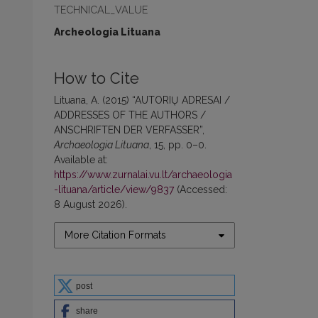
TECHNICAL_VALUE
Archeologia Lituana
How to Cite
Lituana, A. (2015) “AUTORIŲ ADRESAI /
ADDRESSES OF THE AUTHORS /
ANSCHRIFTEN DER VERFASSER”,
Archaeologia Lituana
, 15, pp. 0–0.
Available at:
https://www.zurnalai.vu.lt/archaeologia
-lituana/article/view/9837
(Accessed:
8 August 2026).
More Citation Formats
post
share