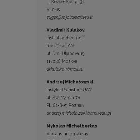
T. Ševčenkos g. 31
Vilnius
eugenijus.jovaisa@leu.lt
Vladimir Kulakov
Institut archeologii
Rossijskoj AN
ul. Dm. Uljanova 19
117036 Moskva
drkulakov@mail.ru
Andrzej Michałowski
Instytut Prahistorii UAM
ul. Św. Marcin 78
PL 61-809 Poznań
andrzej.michalowski@amu.edu.pl
Mykolas Michelbertas
Vilniaus universitetas