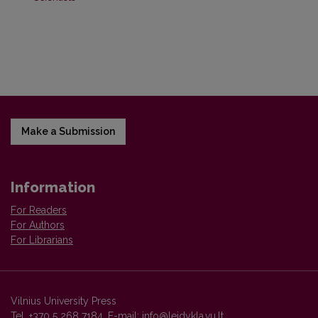
Make a Submission
Information
For Readers
For Authors
For Librarians
Vilnius University Press
Tel. +370 5 268 7184, E-mail:
info@leidykla.vu.lt