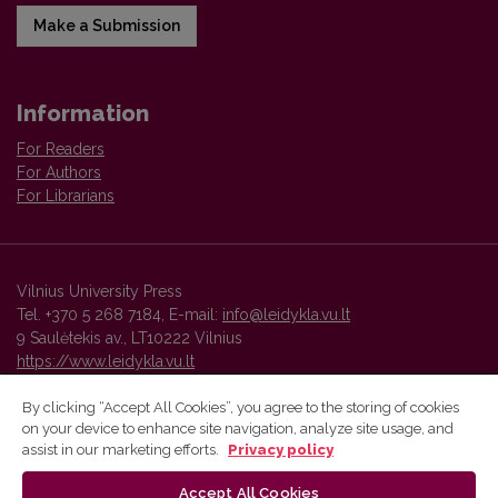
Make a Submission
Information
For Readers
For Authors
For Librarians
Vilnius University Press
Tel. +370 5 268 7184, E-mail:
info@leidykla.vu.lt
9 Saulėtekis av., LT10222 Vilnius
https://www.leidykla.vu.lt
By clicking “Accept All Cookies”, you agree to the storing of cookies
on your device to enhance site navigation, analyze site usage, and
Vilnius University Press platform and metadata are distributed by
assist in our marketing efforts.
Privacy policy
Creative Commons International License
.
Accept All Cookies