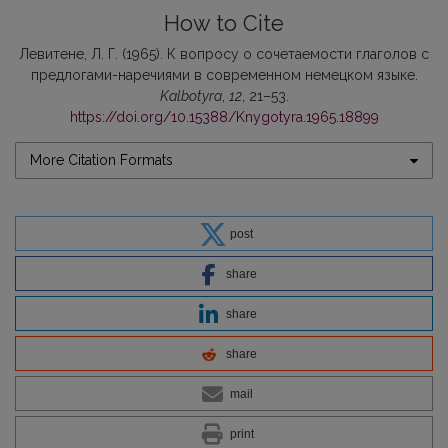
How to Cite
Левитене, Л. Г. (1965). К вопросу о сочетаемости глаголов с
предлогами-наречиями в современном немецком языке.
Kalbotyra
,
12
, 21–53.
https://doi.org/10.15388/Knygotyra.1965.18899
More Citation Formats
post
share
share
share
mail
print