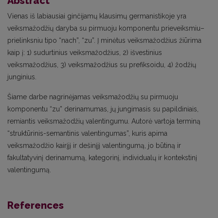
Abstract
Vienas iš labiausiai ginčijamų klausimų germanistikoje yra
veiksmažodžių daryba su pirmuoju komponentu prieveiksmiu–
prielinksniu tipo “nach”, “zu”. Į minėtus veiksmažodžius žiūrima
kaip į: 1) sudurtinius veiksmažodžius, 2) išvestinius
veiksmažodžius, 3) veiksmažodžius su prefiksoidu, 4) žodžių
junginius.
Šiame darbe nagrinėjamas veiksmažodžių su pirmuoju
komponentu “zu” derinamumas, jų jungimasis su papildiniais,
remiantis veiksmažodžių valentingumu. Autorė vartoja terminą
“struktūrinis-semantinis valentingumas”, kuris apima
veiksmažodžio kairįjį ir dešinįjį valentingumą, jo būtiną ir
fakultatyvinį derinamumą, kategorinį, individualų ir kontekstinį
valentingumą.
References