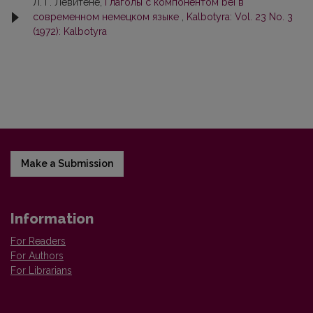
Л. Г. Левитене,
Глаголы с компонентом bei в
современном немецком языке
,
Kalbotyra: Vol. 23 No. 3
(1972): Kalbotyra
Make a Submission
Information
For Readers
For Authors
For Librarians