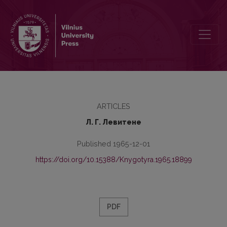
К вопросу о сочетаемости глаголов с предлогами-наречиями
ARTICLES
Л. Г. Левитене
Published 1965-12-01
https://doi.org/10.15388/Knygotyra.1965.18899
PDF