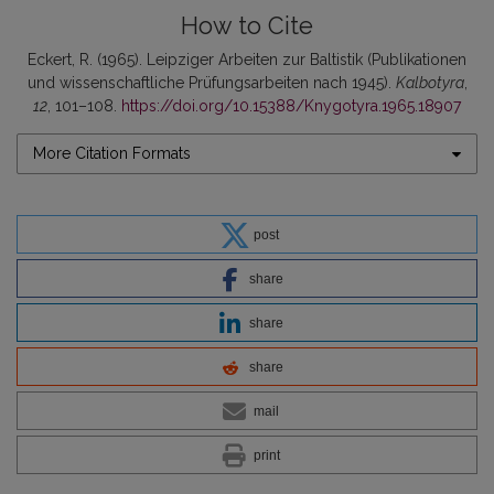
How to Cite
Eckert, R. (1965). Leipziger Arbeiten zur Baltistik (Publikationen
und wissenschaftliche Prüfungsarbeiten nach 1945).
Kalbotyra
,
12
, 101–108.
https://doi.org/10.15388/Knygotyra.1965.18907
More Citation Formats
post
share
share
share
mail
print