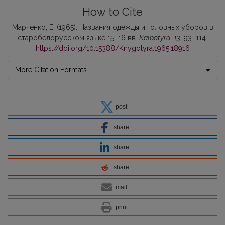
How to Cite
Марченко, Е. (1965). Названия одежды и головных уборов в
старобелорусском языке 15–16 вв.
Kalbotyra
,
13
, 93–114.
https://doi.org/10.15388/Knygotyra.1965.18916
More Citation Formats
post
share
share
share
mail
print