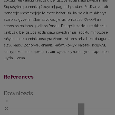
žodžių, reiškiančių drabužių bei galvos apdangalų pavadinimus.
Šių rašytinių paminklų žodyninį pagrindą sudaro žodžiai, vartoti
bendroje šnekamojoje to meto baltarusių kalboje ir reiškiantys
svarbias gyvenimiškas sąvokas; jie visi priklauso XV–XVI a.a.
senosios baltarusių kalbos fondui. Daugelis žodžių, reiškiančių
drabužių bei galvos apdangalų pavadinimus, aptiktų minėtuose
rašytiniuose paminkluose yra žinomi visoms arba bent daugumai
slavų kalbų: доломан, епанча, кабат, кожух, кафтан, кошуля,
каптур, колпан, одежда, плащ, сукня, сукман, чуга, шаровары,
шуба, шапка.
References
Downloads