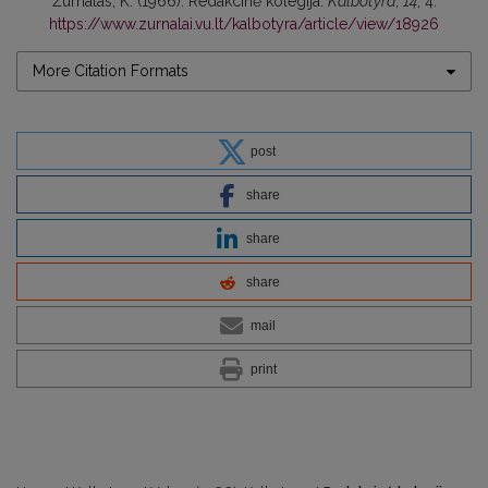
Žurnalas, K. (1966). Redakcinė kolegija.
Kalbotyra
,
14
, 4.
https://www.zurnalai.vu.lt/kalbotyra/article/view/18926
More Citation Formats
post
share
share
share
mail
print