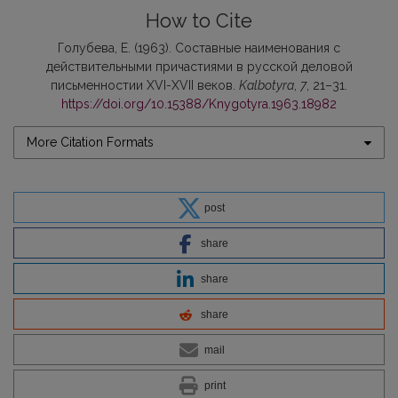
How to Cite
Голубева, Е. (1963). Составные наименования с
действительными причастиями в русской деловой
письменностии XVI-XVII веков.
Kalbotyra
,
7
, 21–31.
https://doi.org/10.15388/Knygotyra.1963.18982
More Citation Formats
post
share
share
share
mail
print