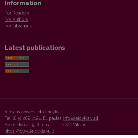
Information
For Readers
For Authors
For Librarians
Latest publications
Vilniaus universiteto leidykla
Tel. (8 5) 268 7184, El. paštas
info@leidykla.vu.lt
Saulėtekio al. 9, III rūmai, LT-10222 Vilnius
https://www.leidykla.vu.lt